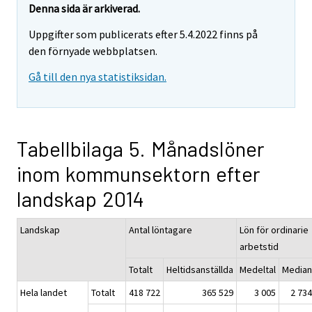
Denna sida är arkiverad.
Uppgifter som publicerats efter 5.4.2022 finns på
den förnyade webbplatsen.
Gå till den nya statistiksidan.
Tabellbilaga 5. Månadslöner
inom kommunsektorn efter
landskap 2014
Landskap
Antal löntagare
Lön för ordinarie
arbetstid
Totalt
Heltidsanställda
Medeltal
Median
Hela landet
Totalt
418 722
365 529
3 005
2 734