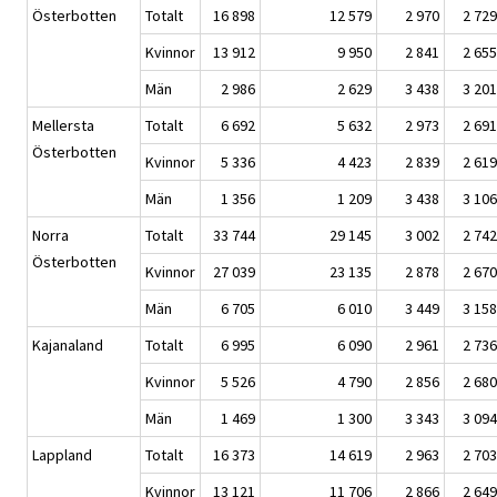
Österbotten
Totalt
16 898
12 579
2 970
2 729
Kvinnor
13 912
9 950
2 841
2 655
Män
2 986
2 629
3 438
3 201
Mellersta
Totalt
6 692
5 632
2 973
2 691
Österbotten
Kvinnor
5 336
4 423
2 839
2 619
Män
1 356
1 209
3 438
3 106
Norra
Totalt
33 744
29 145
3 002
2 742
Österbotten
Kvinnor
27 039
23 135
2 878
2 670
Män
6 705
6 010
3 449
3 158
Kajanaland
Totalt
6 995
6 090
2 961
2 736
Kvinnor
5 526
4 790
2 856
2 680
Män
1 469
1 300
3 343
3 094
Lappland
Totalt
16 373
14 619
2 963
2 703
Kvinnor
13 121
11 706
2 866
2 649