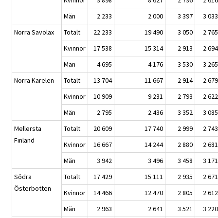
Män
2 233
2 000
3 397
3 033
Norra Savolax
Totalt
22 233
19 490
3 050
2 765
Kvinnor
17 538
15 314
2 913
2 694
Män
4 695
4 176
3 530
3 265
Norra Karelen
Totalt
13 704
11 667
2 914
2 679
Kvinnor
10 909
9 231
2 793
2 622
Män
2 795
2 436
3 352
3 085
Mellersta
Totalt
20 609
17 740
2 999
2 743
Finland
Kvinnor
16 667
14 244
2 880
2 681
Män
3 942
3 496
3 458
3 171
Södra
Totalt
17 429
15 111
2 935
2 671
Österbotten
Kvinnor
14 466
12 470
2 805
2 612
Män
2 963
2 641
3 521
3 220