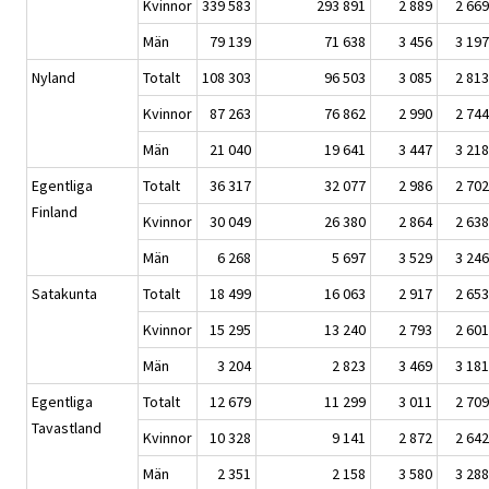
Kvinnor
339 583
293 891
2 889
2 669
Män
79 139
71 638
3 456
3 197
Nyland
Totalt
108 303
96 503
3 085
2 813
Kvinnor
87 263
76 862
2 990
2 744
Män
21 040
19 641
3 447
3 218
Egentliga
Totalt
36 317
32 077
2 986
2 702
Finland
Kvinnor
30 049
26 380
2 864
2 638
Män
6 268
5 697
3 529
3 246
Satakunta
Totalt
18 499
16 063
2 917
2 653
Kvinnor
15 295
13 240
2 793
2 601
Män
3 204
2 823
3 469
3 181
Egentliga
Totalt
12 679
11 299
3 011
2 709
Tavastland
Kvinnor
10 328
9 141
2 872
2 642
Män
2 351
2 158
3 580
3 288