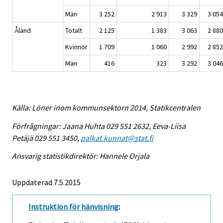
Män
3 252
2 913
3 329
3 054
Åland
Totalt
2 125
1 383
3 063
2 880
Kvinnor
1 709
1 060
2 992
2 852
Män
416
323
3 292
3 046
Källa: Löner inom kommunsektorn 2014, Statikcentralen
Förfrågningar: Jaana Huhta 029 551 2632, Eeva-Liisa
Petäjä 029 551 3450,
palkat.kunnat@stat.fi
Ansvarig statistikdirektör: Hannele Orjala
Uppdaterad 7.5.2015
Instruktion för hänvisning
: