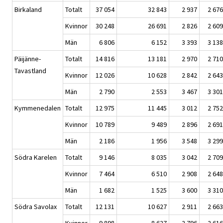
Birkaland
Totalt
37 054
32 843
2 937
2 676
Kvinnor
30 248
26 691
2 826
2 609
Män
6 806
6 152
3 393
3 138
Päijänne-
Totalt
14 816
13 181
2 970
2 710
Tavastland
Kvinnor
12 026
10 628
2 842
2 643
Män
2 790
2 553
3 467
3 301
Kymmenedalen
Totalt
12 975
11 445
3 012
2 752
Kvinnor
10 789
9 489
2 896
2 691
Män
2 186
1 956
3 548
3 299
Södra Karelen
Totalt
9 146
8 035
3 042
2 709
Kvinnor
7 464
6 510
2 908
2 648
Män
1 682
1 525
3 600
3 310
Södra Savolax
Totalt
12 131
10 627
2 911
2 663
Kvinnor
9 898
8 627
2 796
2 616