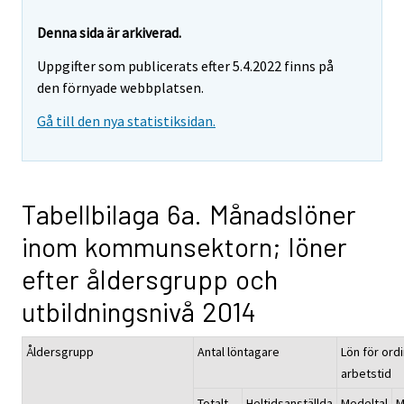
Denna sida är arkiverad.
Uppgifter som publicerats efter 5.4.2022 finns på
den förnyade webbplatsen.
Gå till den nya statistiksidan.
Tabellbilaga 6a. Månadslöner
inom kommunsektorn; löner
efter åldersgrupp och
utbildningsnivå 2014
Åldersgrupp
Antal löntagare
Lön för ordi
arbetstid
Totalt
Heltidsanställda
Medeltal
M