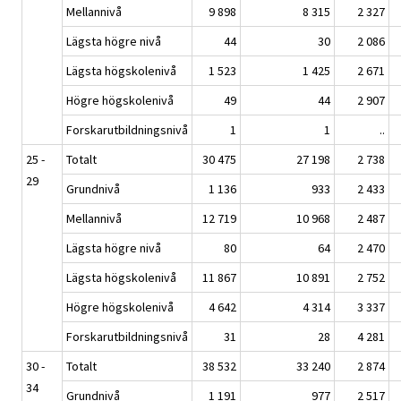
Mellannivå
9 898
8 315
2 327
Lägsta högre nivå
44
30
2 086
Lägsta högskolenivå
1 523
1 425
2 671
Högre högskolenivå
49
44
2 907
Forskarutbildningsnivå
1
1
..
25 -
Totalt
30 475
27 198
2 738
29
Grundnivå
1 136
933
2 433
Mellannivå
12 719
10 968
2 487
Lägsta högre nivå
80
64
2 470
Lägsta högskolenivå
11 867
10 891
2 752
Högre högskolenivå
4 642
4 314
3 337
Forskarutbildningsnivå
31
28
4 281
30 -
Totalt
38 532
33 240
2 874
34
Grundnivå
1 191
977
2 517