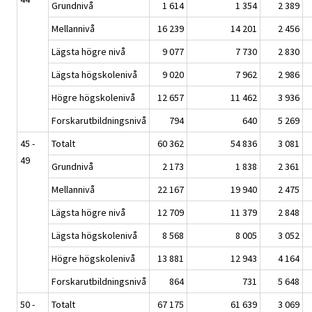
Grundnivå
1 614
1 354
2 389
Mellannivå
16 239
14 201
2 456
Lägsta högre nivå
9 077
7 730
2 830
Lägsta högskolenivå
9 020
7 962
2 986
Högre högskolenivå
12 657
11 462
3 936
Forskarutbildningsnivå
794
640
5 269
45 -
Totalt
60 362
54 836
3 081
49
Grundnivå
2 173
1 838
2 361
Mellannivå
22 167
19 940
2 475
Lägsta högre nivå
12 709
11 379
2 848
Lägsta högskolenivå
8 568
8 005
3 052
Högre högskolenivå
13 881
12 943
4 164
Forskarutbildningsnivå
864
731
5 648
50 -
Totalt
67 175
61 639
3 069