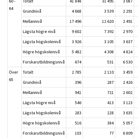
60 -
Totalt
41 848
31 495
3 087
64
Grundnivå
4 668
3 539
2 291
Mellannivå
17 496
12 620
2 491
Lägsta högre nivå
9 602
7 392
2 970
Lägsta högskolenivå
3 926
3 105
3 637
Högre högskolenivå
5 482
4 308
4 824
Forskarutbildningsnivå
674
531
6 530
Över
Totalt
2 785
2 110
3 459
65
Grundnivå
396
287
2 426
Mellannivå
941
721
2 602
Lägsta högre nivå
546
413
3 123
Lägsta högskolenivå
283
228
3 635
Högre högskolenivå
516
384
5 057
Forskarutbildningsnivå
103
77
6 809