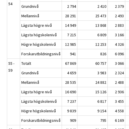
54
Grundnivå
2 794
2 410
2 379
Mellannivå
28 291
25 473
2 493
Lägsta högre nivå
14 949
13 868
2 883
Lägsta högskolenivå
7 215
6 809
3 166
Högre högskolenivå
12 985
12 253
4 326
Forskarutbildningsnivå
941
826
6 096
55 -
Totalt
67 869
60 757
3 066
59
Grundnivå
4 659
3 983
2 324
Mellannivå
28 535
24 882
2 488
Lägsta högre nivå
16 690
15 126
2 936
Lägsta högskolenivå
7 237
6 817
3 455
Högre högskolenivå
9 839
9 154
4 558
Forskarutbildningsnivå
909
795
6 169