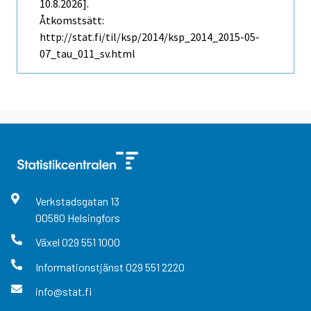
10.8.2026].
Åtkomstsätt:
http://stat.fi/til/ksp/2014/ksp_2014_2015-05-
07_tau_011_sv.html
Verkstadsgatan
13
00580
Helsingfors
Växel
029 551 1000
Informationstjänst
029 551 2220
info@stat.fi