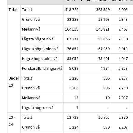
Totalt
Totalt
418 722
365 529
3 005
Grundnivå
22 339
18 208
2 343
Mellannivå
164 119
140 821
2 468
Lägsta högre nivå
67 271
58 866
2 889
Lägsta högskolenivå
76 852
67 959
3 013
Högre högskolenivå
83 052
75 401
4 047
Forskarutbildningsnivå
5 089
4 274
5 753
Under
Totalt
1 220
906
2 257
20
Grundnivå
1 206
896
2 259
Mellannivå
13
10
2 087
Lägsta högre nivå
1
..
..
20 -
Totalt
12 739
10 765
2 370
24
Grundnivå
1 224
950
2 207