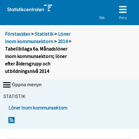
Meny
Sök
Förstasidan
>
Statistik
>
Löner
inom kommunsektorn
>
2014
>
Tabellbilaga 6a. Månadslöner
inom kommunsektorn; löner
efter åldersgrupp och
utbildningsnivå 2014
Öppna menyn
STATISTIK
Löner inom kommunsektorn