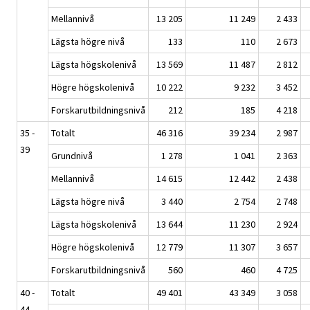
Mellannivå
13 205
11 249
2 433
Lägsta högre nivå
133
110
2 673
Lägsta högskolenivå
13 569
11 487
2 812
Högre högskolenivå
10 222
9 232
3 452
Forskarutbildningsnivå
212
185
4 218
35 -
Totalt
46 316
39 234
2 987
39
Grundnivå
1 278
1 041
2 363
Mellannivå
14 615
12 442
2 438
Lägsta högre nivå
3 440
2 754
2 748
Lägsta högskolenivå
13 644
11 230
2 924
Högre högskolenivå
12 779
11 307
3 657
Forskarutbildningsnivå
560
460
4 725
40 -
Totalt
49 401
43 349
3 058
44