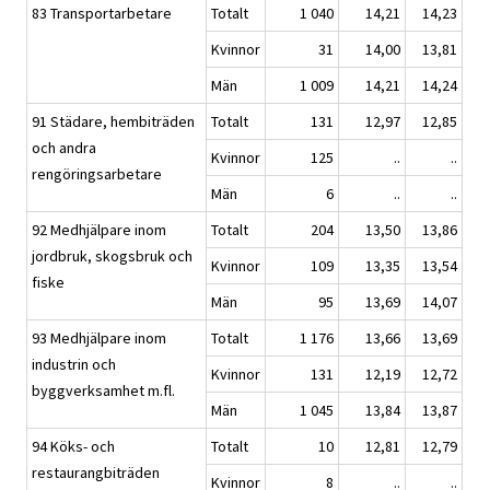
83 Transportarbetare
Totalt
1 040
14,21
14,23
Kvinnor
31
14,00
13,81
Män
1 009
14,21
14,24
91 Städare, hembiträden
Totalt
131
12,97
12,85
och andra
Kvinnor
125
..
..
rengöringsarbetare
Män
6
..
..
92 Medhjälpare inom
Totalt
204
13,50
13,86
jordbruk, skogsbruk och
Kvinnor
109
13,35
13,54
fiske
Män
95
13,69
14,07
93 Medhjälpare inom
Totalt
1 176
13,66
13,69
industrin och
Kvinnor
131
12,19
12,72
byggverksamhet m.fl.
Män
1 045
13,84
13,87
94 Köks- och
Totalt
10
12,81
12,79
restaurangbiträden
Kvinnor
8
..
..