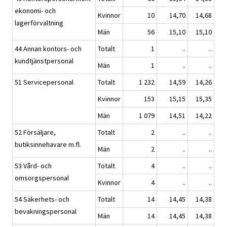
ekonomi- och
Kvinnor
10
14,70
14,68
lagerförvaltning
Män
56
15,10
15,10
44 Annan kontors- och
Totalt
1
..
..
kundtjänstpersonal
Män
1
..
..
51 Servicepersonal
Totalt
1 232
14,59
14,26
Kvinnor
153
15,15
15,35
Män
1 079
14,51
14,22
52 Försäljare,
Totalt
2
..
..
butiksinnehavare m.fl.
Män
2
..
..
53 Vård- och
Totalt
4
..
..
omsorgspersonal
Kvinnor
4
..
..
54 Säkerhets- och
Totalt
14
14,45
14,38
bevakningspersonal
Män
14
14,45
14,38