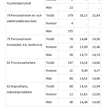
tryckeripersonal
Män
22
..
..
74 Personal inom el- och
Totalt
379
16,13
15,84
elektronikbranschen
Kvinnor
4
..
..
Män
375
..
..
75 Personal inom
Totalt
76
14,68
14,58
livsmedel, trä, textil m.m.
Kvinnor
18
13,69
13,46
Män
58
14,73
14,74
81 Processarbetare
Totalt
107
14,18
14,60
Kvinnor
21
9,49
9,37
Män
86
14,52
14,68
82 Hopsättare,
Totalt
60
14,33
13,94
industriprodukter
Kvinnor
12
13,82
13,56
Män
48
14,44
14,00