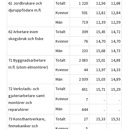
61 Jordbrukare och
Totalt
1 220
12,56
12,68
djuruppfödare m.fl.
Kvinnor
501
12,82
12,84
Män
719
12,39
12,59
62 Arbetare inom
Totalt
309
15,45
14,72
skogsbruk och fiske
Kvinnor
76
14,70
14,70
Män
233
15,68
14,73
71 Byggnadsarbetare
Totalt
2 083
15,01
14,88
m.fl. (utom elmontörer)
Kvinnor
44
13,97
14,33
Män
2 039
15,03
14,89
72 Verkstads- och
Totalt
651
15,71
15,29
gjuteriarbetare samt
Kvinnor
7
..
..
montörer och
Män
reparatörer
644
..
..
73 Konsthantverkare,
Totalt
27
15,33
15,51
finmekaniker och
Kvinnor
5
..
..