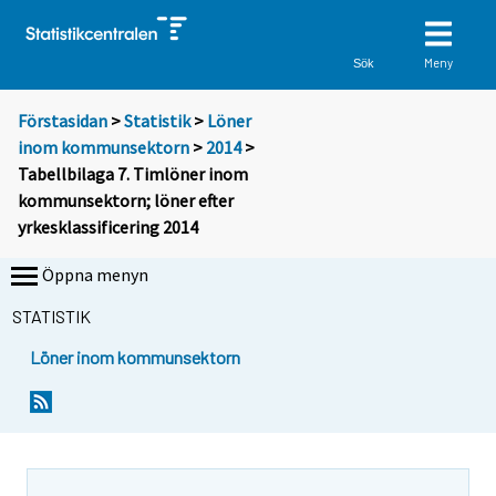
Meny
Sök
Förstasidan
>
Statistik
>
Löner
inom kommunsektorn
>
2014
>
Tabellbilaga 7. Timlöner inom
kommunsektorn; löner efter
yrkesklassificering 2014
Öppna menyn
STATISTIK
Löner inom kommunsektorn