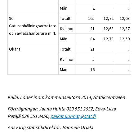
Män
2
..
..
96
Totalt
105
12,72
12,63
Gaturenhållningsarbetare
Kvinnor
21
12,68
12,87
och avfallshanterare m.fl.
Män
84
12,73
12,59
Okänt
Totalt
21
..
..
Kvinnor
5
..
..
Män
16
..
..
Källa: Löner inom kommunsektorn 2014, Statikcentralen
Förfrågningar: Jaana Huhta 029 551 2632, Eeva-Liisa
Petäjä 029 551 3450,
palkat.kunnat@stat.fi
Ansvarig statistikdirektör: Hannele Orjala