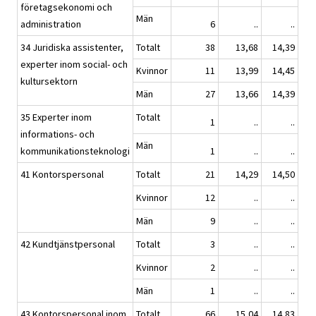
företagsekonomi och
Män
administration
6
..
..
34 Juridiska assistenter,
Totalt
38
13,68
14,39
experter inom social- och
Kvinnor
11
13,99
14,45
kultursektorn
Män
27
13,66
14,39
35 Experter inom
Totalt
1
..
..
informations- och
Män
kommunikationsteknologi
1
..
..
41 Kontorspersonal
Totalt
21
14,29
14,50
Kvinnor
12
..
..
Män
9
..
..
42 Kundtjänstpersonal
Totalt
3
..
..
Kvinnor
2
..
..
Män
1
..
..
43 Kontorspersonal inom
Totalt
66
15,04
14,83