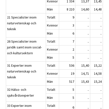
Kvinnor
1 334
13,37
13,45
Män
8 210
14,60
14,48
21 Specialister inom
Totalt
9
..
..
naturvetenskap och
Kvinnor
3
..
..
teknik
Män
6
..
..
26 Specialister inom
Totalt
7
..
..
juridik samt inom social-
Kvinnor
2
..
..
och kultursektorn
Män
5
..
..
31 Experter inom
Totalt
536
15,40
15,22
naturvetenskap och
Kvinnor
19
14,71
14,58
teknik
Män
517
15,43
15,24
32 Hälso- och
Totalt
5
..
..
sjukvårdsexperter
Män
5
..
..
33 Experter inom
Totalt
6
..
..