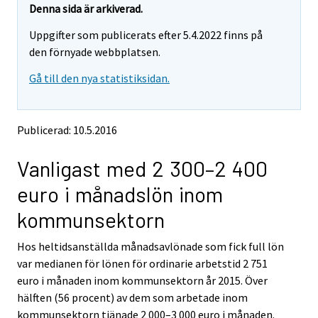
e
e
Denna sida är arkiverad.
m
m
Uppgifter som publicerats efter 5.4.2022 finns på
o
o
v
v
den förnyade webbplatsen.
i
i
Gå till den nya statistiksidan.
n
n
g
g
t
t
o
o
Publicerad: 10.5.2016
a
a
n
n
Vanligast med 2 300–2 400
o
o
t
t
euro i månadslön inom
h
h
e
e
kommunsektorn
r
r
s
s
Hos heltidsanställda månadsavlönade som fick full lön
e
e
var medianen för lönen för ordinarie arbetstid 2 751
r
r
v
v
euro i månaden inom kommunsektorn år 2015. Över
i
i
hälften (56 procent) av dem som arbetade inom
c
c
kommunsektorn tjänade 2 000–3 000 euro i månaden.