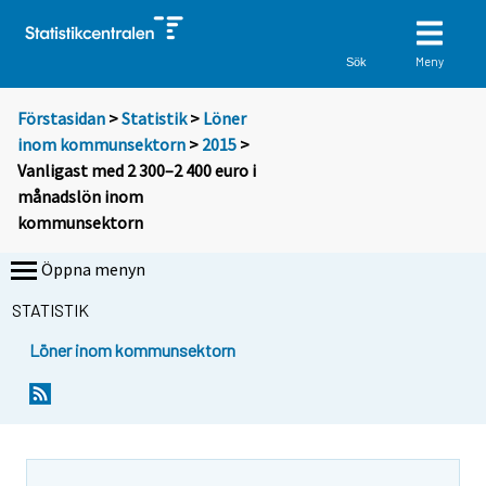
Meny
Sök
Förstasidan
>
Statistik
>
Löner
inom kommunsektorn
>
2015
>
Vanligast med 2 300–2 400 euro i
månadslön inom
kommunsektorn
Öppna menyn
STATISTIK
Löner inom kommunsektorn
Y
Y
o
o
u
u
a
a
r
r