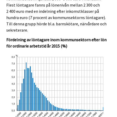
e
e
Flest löntagare fanns på lönenivån mellan 2 300 och
.
.
2 400 euro med en indelning efter inkomstklasser på
hundra euro (7 procent av kommunsektorns löntagare).
Till denna grupp hörde bl.a. barnskötare, närvårdare och
sekreterare.
Fördelning av löntagare inom kommunsektorn efter lön
för ordinarie arbetstid år 2015 (%)