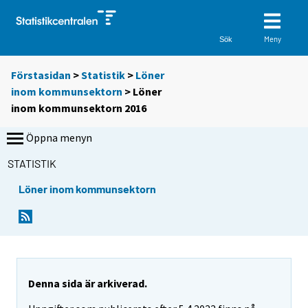
Meny
Sök
Förstasidan
>
Statistik
>
Löner
inom kommunsektorn
> Löner
inom kommunsektorn 2016
Öppna menyn
STATISTIK
Löner inom kommunsektorn
Denna sida är arkiverad.