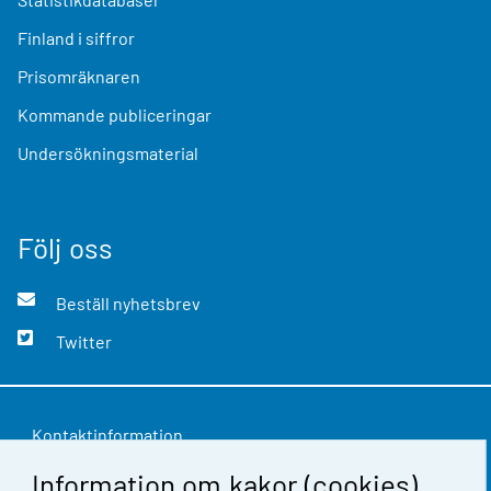
Finland i siffror
Prisomräknaren
Kommande publiceringar
Undersökningsmaterial
Följ oss
Beställ nyhetsbrev
Twitter
Kontaktinformation
Information om kakor (cookies)
Respons