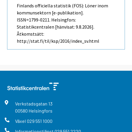
Finlands officiella statistik (FOS): Löner inom
kommunsektorn [e-publikation].
ISSN=1799-0211. Helsingfors:
Statistikcentralen [hänvisat: 9.8.2026].
Åtkomstsätt:
http://stat.fi/til/ksp/2016/index_sv.html
Verkstadsgatan
13
00580
Helsingfors
Växel
029 551 1000
Informationstjänst
029 551 2220