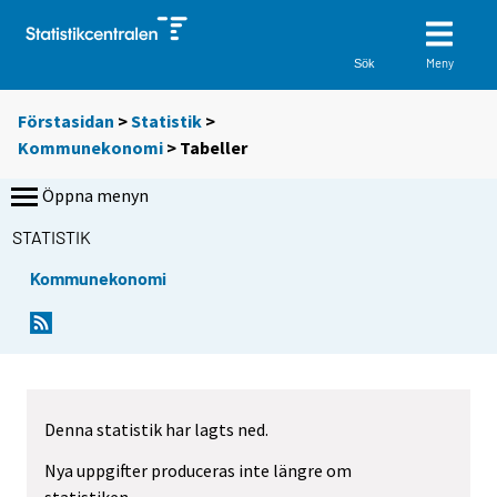
Meny
Sök
Förstasidan
>
Statistik
>
Kommunekonomi
> Tabeller
Öppna menyn
STATISTIK
Kommunekonomi
D
D
u
u
f
f
l
l
y
y
Denna statistik har lagts ned.
t
t
t
t
Nya uppgifter produceras inte längre om
a
a