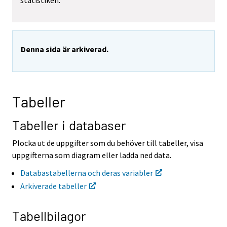
statistiken.
r
r
t
t
i
i
l
l
l
l
Denna sida är arkiverad.
e
e
n
n
a
a
n
n
n
n
Tabeller
a
a
n
n
t
t
Tabeller i databaser
j
j
Ã
Ã
Plocka ut de uppgifter som du behöver till tabeller, visa
¤
¤
uppgifterna som diagram eller ladda ned data.
n
n
s
s
Databastabellerna och deras variabler
t
t
Arkiverade tabeller
.
.
Tabellbilagor