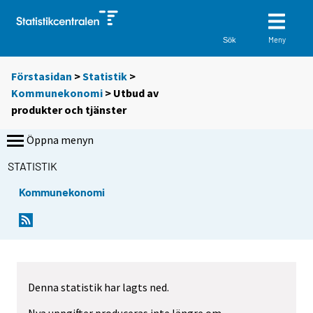
Meny
Sök
Förstasidan
>
Statistik
>
Kommunekonomi
> Utbud av
produkter och tjänster
Öppna menyn
STATISTIK
Kommunekonomi
Denna statistik har lagts ned.