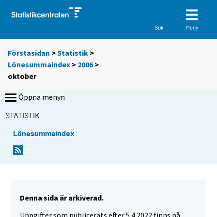
Meny
Sök
Förstasidan
>
Statistik
>
Lönesummaindex
>
2006
>
oktober
Öppna menyn
STATISTIK
Lönesummaindex
Denna sida är arkiverad.
Uppgifter som publicerats efter 5.4.2022 finns på