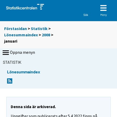
Meny
Sök
Förstasidan
>
Statistik
>
Lönesummaindex
>
2008
>
januari
Öppna menyn
STATISTIK
Lönesummaindex
Denna sida är arkiverad.
Uppgifter som publicerats efter 5.4.2022 finns på