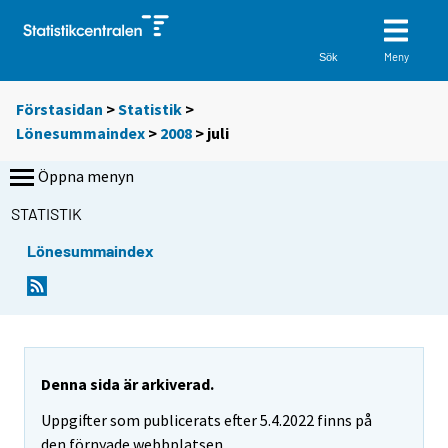
Meny
Sök
Förstasidan
>
Statistik
>
Lönesummaindex
>
2008
>
juli
Öppna menyn
STATISTIK
Lönesummaindex
Denna sida är arkiverad.
Uppgifter som publicerats efter 5.4.2022 finns på
den förnyade webbplatsen.