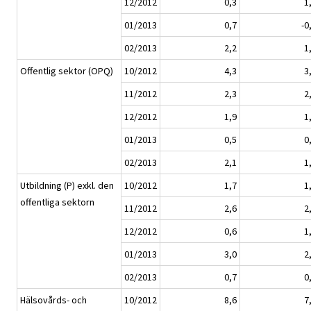
12/2012
0,3
1
01/2013
0,7
-0
02/2013
2,2
1
Offentlig sektor (OPQ)
10/2012
4,3
3
11/2012
2,3
2
12/2012
1,9
1
01/2013
0,5
0
02/2013
2,1
1
Utbildning (P) exkl. den
10/2012
1,7
1
offentliga sektorn
11/2012
2,6
2
12/2012
0,6
1
01/2013
3,0
2
02/2013
0,7
0
Hälsovårds- och
10/2012
8,6
7