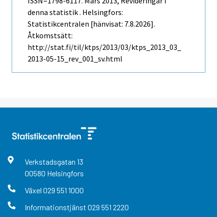
ISSN=1798-6117.
Mars
2013, Revideringar i
denna statistik . Helsingfors:
Statistikcentralen [hänvisat: 7.8.2026].
Åtkomstsätt:
http://stat.fi/til/ktps/2013/03/ktps_2013_03_
2013-05-15_rev_001_sv.html
Verkstadsgatan
13
00580
Helsingfors
Växel
029 551 1000
Informationstjänst
029 551 2220