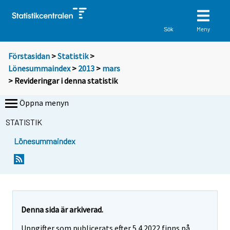
Meny
Sök
Förstasidan
>
Statistik
>
Lönesummaindex
>
2013
>
mars
> Revideringar i denna statistik
Öppna menyn
STATISTIK
Lönesummaindex
Denna sida är arkiverad.
Uppgifter som publicerats efter 5.4.2022 finns på