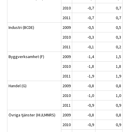
2010
-0,7
0,7
2011
-0,7
0,7
Industri (BCDE)
2009
-0,5
0,5
2010
-0,3
0,3
2011
-0,1
0,2
Byggverksamhet (F)
2009
-1,4
1,5
2010
-1,8
1,8
2011
-1,9
1,9
Handel (G)
2009
-0,8
0,8
2010
-1,0
1,0
2011
-0,9
0,9
Övriga tjänster (HIJLMNRS)
2009
-0,8
0,8
2010
-0,9
0,9