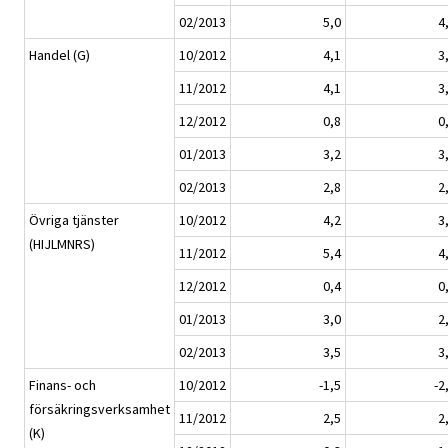
02/2013
5,0
4
Handel (G)
10/2012
4,1
3
11/2012
4,1
3
12/2012
0,8
0
01/2013
3,2
3
02/2013
2,8
2
Övriga tjänster
10/2012
4,2
3
(HIJLMNRS)
11/2012
5,4
4
12/2012
0,4
0
01/2013
3,0
2
02/2013
3,5
3
Finans- och
10/2012
-1,5
-2
försäkringsverksamhet
11/2012
2,5
2
(K)