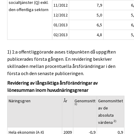
socialtjänster (Q) exkl.
11/2012
7,9
6
den offentliga sektorn
12/2012
5,0
5
01/2013
6,5
6
02/2013
4,8
5
1) 1:a offentliggörande avses tidpunkten då uppgiften
publicerades första gången. En revidering beskriver
skillnaden mellan procentuella årsförändringar i den
första och den senaste publiceringen.
Revidering av långsiktiga årsförändringar av
lönesumman inom huvudnäringsgrenar
Näringsgren
År
Genomsnitt
Genomsnittet
1)
av de
absoluta
2)
värdena
Hela ekonomin (A-X)
2009
-0,9
0,9