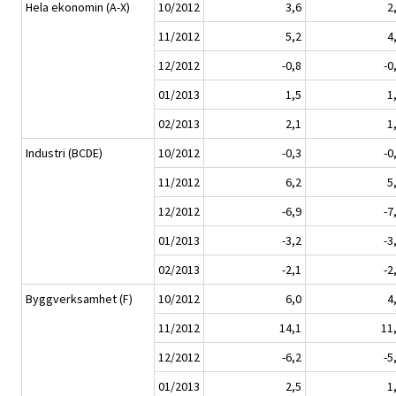
Hela ekonomin (A-X)
10/2012
3,6
2
11/2012
5,2
4
12/2012
-0,8
-0
01/2013
1,5
1
02/2013
2,1
1
Industri (BCDE)
10/2012
-0,3
-0
11/2012
6,2
5
12/2012
-6,9
-7
01/2013
-3,2
-3
02/2013
-2,1
-2
Byggverksamhet (F)
10/2012
6,0
4
11/2012
14,1
11
12/2012
-6,2
-5
01/2013
2,5
1