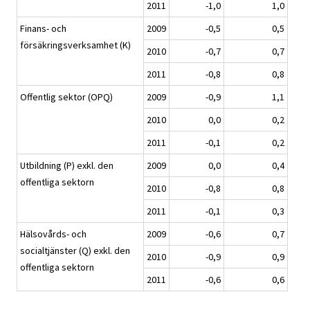
2011
-1,0
1,0
Finans- och
2009
-0,5
0,5
försäkringsverksamhet (K)
2010
-0,7
0,7
2011
-0,8
0,8
Offentlig sektor (OPQ)
2009
-0,9
1,1
2010
0,0
0,2
2011
-0,1
0,2
Utbildning (P) exkl. den
2009
0,0
0,4
offentliga sektorn
2010
-0,8
0,8
2011
-0,1
0,3
Hälsovårds- och
2009
-0,6
0,7
socialtjänster (Q) exkl. den
2010
-0,9
0,9
offentliga sektorn
2011
-0,6
0,6