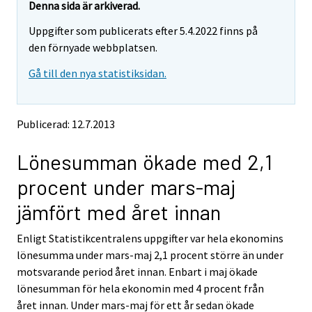
e
e
Denna sida är arkiverad.
m
m
Uppgifter som publicerats efter 5.4.2022 finns på
o
o
v
v
den förnyade webbplatsen.
i
i
Gå till den nya statistiksidan.
n
n
g
g
t
t
o
o
Publicerad: 12.7.2013
a
a
n
n
Lönesumman ökade med 2,1
o
o
t
t
procent under mars-maj
h
h
e
e
jämfört med året innan
r
r
s
s
Enligt Statistikcentralens uppgifter var hela ekonomins
e
e
lönesumma under mars-maj 2,1 procent större än under
r
r
v
v
motsvarande period året innan. Enbart i maj ökade
i
i
lönesumman för hela ekonomin med 4 procent från
c
c
året innan. Under mars-maj för ett år sedan ökade
e
e