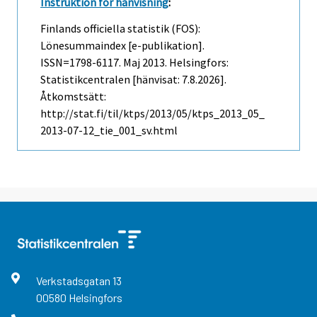
Instruktion för hänvisning
:
Finlands officiella statistik (FOS):
Lönesummaindex [e-publikation].
ISSN=1798-6117.
Maj
2013. Helsingfors:
Statistikcentralen [hänvisat: 7.8.2026].
Åtkomstsätt:
http://stat.fi/til/ktps/2013/05/ktps_2013_05_
2013-07-12_tie_001_sv.html
Verkstadsgatan
13
00580
Helsingfors