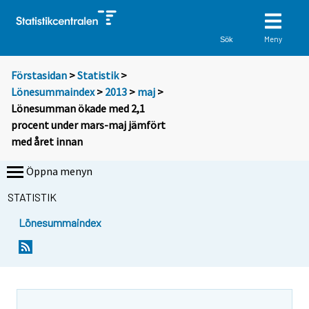
Meny
Sök
Förstasidan
>
Statistik
>
Lönesummaindex
>
2013
>
maj
>
Lönesumman ökade med 2,1
procent under mars-maj jämfört
med året innan
Öppna menyn
STATISTIK
Lönesummaindex
Y
Y
o
o
u
u
a
a
r
r