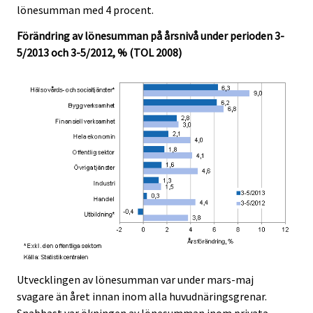
lönesumman med 4 procent.
.
.
Förändring av lönesumman på årsnivå under perioden 3-
5/2013 och 3-5/2012, % (TOL 2008)
Utvecklingen av lönesumman var under mars-maj
svagare än året innan inom alla huvudnäringsgrenar.
Snabbast var ökningen av lönesumman inom privata