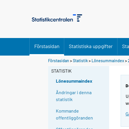
Förstasidan
Statistiska uppgifter
Sta
Förstasidan
>
Statistik
>
Lönesummaindex
>
STATISTIK
Lönesummaindex
D
Ändringar i denna
U
statistik
w
Kommande
G
offentliggöranden