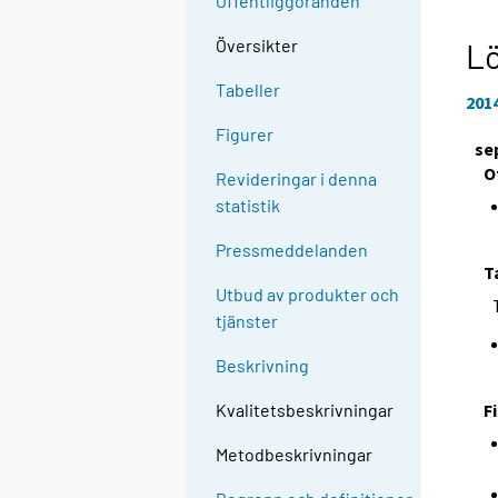
Offentliggöranden
Översikter
L
Tabeller
201
Figurer
se
O
Revideringar i denna
statistik
Pressmeddelanden
T
Utbud av produkter och
tjänster
Beskrivning
F
Kvalitetsbeskrivningar
Metodbeskrivningar