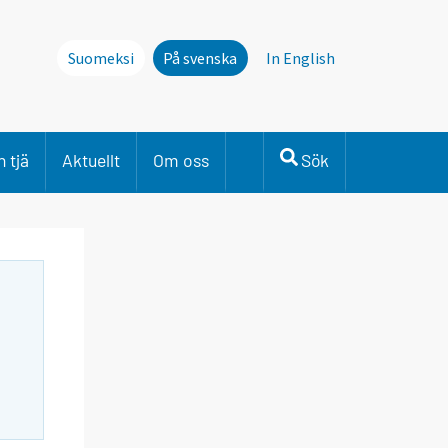
Suomeksi
På svenska
In English
 tjä
Aktuellt
Om oss
Sök