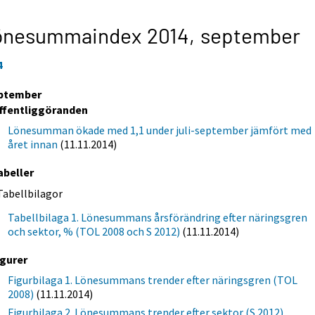
önesummaindex 2014,
september
4
ptember
ffentliggöranden
Lönesumman ökade med 1,1 under juli-september jämfört med
året innan
(11.11.2014)
abeller
Tabellbilagor
Tabellbilaga 1. Lönesummans årsförändring efter näringsgren
och sektor, % (TOL 2008 och S 2012)
(11.11.2014)
igurer
Figurbilaga 1. Lönesummans trender efter näringsgren (TOL
2008)
(11.11.2014)
Figurbilaga 2. Lönesummans trender efter sektor (S 2012)