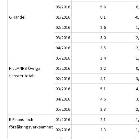
05/2016
5,6
6
G Handel
01/2016
0,1
-0
02/2016
2,6
1
03/2016
3,0
2
04/2016
3,5
2
05/2016
1,4
1
HIJLMNRS Övriga
01/2016
2,2
0
tjänster totalt
02/2016
4,1
3
03/2016
5,1
4
04/2016
4,6
3
05/2016
2,3
2
K Finans- och
01/2016
2,1
1
försäkringsverksamhet
02/2016
2,3
1