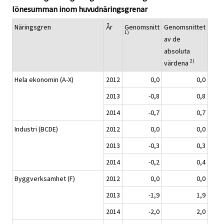
lönesumman inom huvudnäringsgrenar
Näringsgren
År
Genomsnitt
Genomsnittet
1)
av de
absoluta
2)
värdena
Hela ekonomin (A-X)
2012
0,0
0,0
2013
-0,8
0,8
2014
-0,7
0,7
Industri (BCDE)
2012
0,0
0,0
2013
-0,3
0,3
2014
-0,2
0,4
Byggverksamhet (F)
2012
0,0
0,0
2013
-1,9
1,9
2014
-2,0
2,0