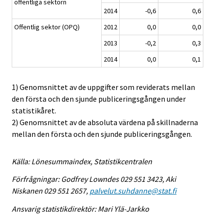
offentliga sektorn
2014
-0,6
0,6
Offentlig sektor (OPQ)
2012
0,0
0,0
2013
-0,2
0,3
2014
0,0
0,1
1) Genomsnittet av de uppgifter som reviderats mellan
den första och den sjunde publiceringsgången under
statistikåret.
2) Genomsnittet av de absoluta värdena på skillnaderna
mellan den första och den sjunde publiceringsgången.
Källa: Lönesummaindex, Statistikcentralen
Förfrågningar: Godfrey Lowndes 029 551 3423, Aki
Niskanen 029 551 2657,
palvelut.suhdanne@stat.fi
Ansvarig statistikdirektör: Mari Ylä-Jarkko