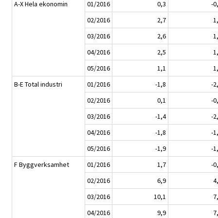
A-X Hela ekonomin
01/2016
0,3
-0
02/2016
2,7
1
03/2016
2,6
1
04/2016
2,5
1
05/2016
1,1
1
B-E Total industri
01/2016
-1,8
-2
02/2016
0,1
-0
03/2016
-1,4
-2
04/2016
-1,8
-1
05/2016
-1,9
-1
F Byggverksamhet
01/2016
1,7
-0
02/2016
6,9
4
03/2016
10,1
7
04/2016
9,9
7