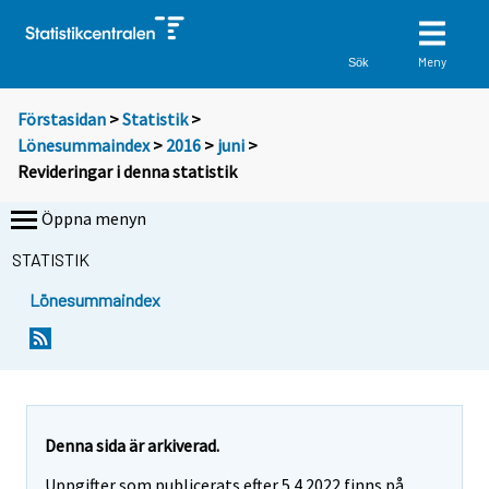
Meny
Sök
Förstasidan
>
Statistik
>
Lönesummaindex
>
2016
>
juni
>
Revideringar i denna statistik
Öppna menyn
STATISTIK
Lönesummaindex
Denna sida är arkiverad.
Uppgifter som publicerats efter 5.4.2022 finns på