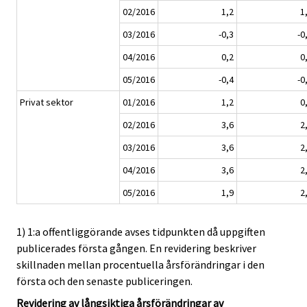
02/2016
1,2
1
03/2016
-0,3
-0
04/2016
0,2
0
05/2016
-0,4
-0
Privat sektor
01/2016
1,2
0
02/2016
3,6
2
03/2016
3,6
2
04/2016
3,6
2
05/2016
1,9
2
1) 1:a offentliggörande avses tidpunkten då uppgiften
publicerades första gången. En revidering beskriver
skillnaden mellan procentuella årsförändringar i den
första och den senaste publiceringen.
Revidering av långsiktiga årsförändringar av