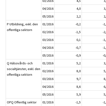
03/2016
4,5
3
04/2016
4,0
3
05/2016
2,2
2
P Utbildning, exkl. den
01/2016
-0,2
-1
offentliga sektorn
02/2016
-1,5
-2
03/2016
0,1
-1
04/2016
-0,7
-1
05/2016
-0,9
-0
Q Hälsovårds- och
01/2016
5,2
3
socialtjänster, exkl. den
02/2016
8,0
5
offentliga sektorn
03/2016
9,7
8
04/2016
8,6
6
05/2016
5,9
5
OPQ Offentlig sektor
01/2016
-1,5
-1