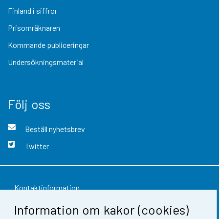
Finland i siffror
Prisomräknaren
Kommande publiceringar
Undersökningsmaterial
Följ oss
Beställ nyhetsbrev
Twitter
Kontaktinformation
Information om kakor (cookies)
Respons