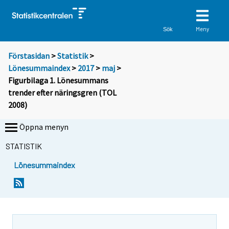
Meny
Sök
Förstasidan
>
Statistik
>
Lönesummaindex
>
2017
>
maj
>
Figurbilaga 1. Lönesummans
trender efter näringsgren (TOL
2008)
Öppna menyn
STATISTIK
Lönesummaindex