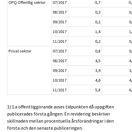
OPQ Offentlig sektor
07/2017
-5,7
-5
08/2017
0,3
0
09/2017
0,2
0
10/2017
1,4
1
11/2017
0,2
0
Privat sektor
07/2017
0,8
0
08/2017
4,5
4
09/2017
3,9
3
10/2017
4,6
4
11/2017
5,8
6
1) 1:a offentliggörande avses tidpunkten då uppgiften
publicerades första gången. En revidering beskriver
skillnaden mellan procentuella årsförändringar i den
första och den senaste publiceringen.