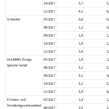
10/2017
5,7
5
11/2017
8,2
8
G Handel
07/2017
0,6
-0
08/2017
1,2
0
09/2017
1,6
1
10/2017
1,8
1
11/2017
3,6
3
HIJLMNRS Övriga
07/2017
2,9
2
tjänster totalt
08/2017
5,2
5
09/2017
5,1
4
10/2017
5,2
5
11/2017
5,9
6
K Finans- och
07/2017
2,4
1
försäkringsverksamhet
08/2017
2,5
2