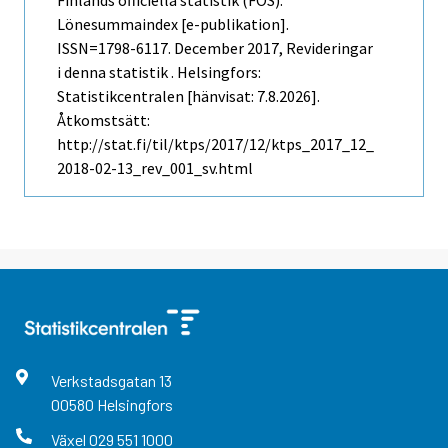
Finlands officiella statistik (FOS):
Lönesummaindex [e-publikation].
ISSN=1798-6117.
December
2017, Revideringar
i denna statistik . Helsingfors:
Statistikcentralen [hänvisat: 7.8.2026].
Åtkomstsätt:
http://stat.fi/til/ktps/2017/12/ktps_2017_12_
2018-02-13_rev_001_sv.html
Verkstadsgatan
13
00580
Helsingfors
Växel
029 551 1000