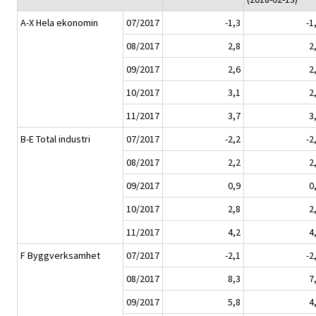
A-X Hela ekonomin
07/2017
-1,3
-1
08/2017
2,8
2
09/2017
2,6
2
10/2017
3,1
2
11/2017
3,7
3
B-E Total industri
07/2017
-2,2
-2
08/2017
2,2
2
09/2017
0,9
0
10/2017
2,8
2
11/2017
4,2
4
F Byggverksamhet
07/2017
-2,1
-2
08/2017
8,3
7
09/2017
5,8
4