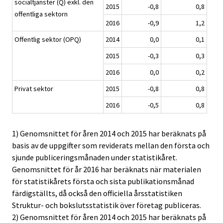
socialtjänster (Q) exkl. den
2015
-0,8
0,8
offentliga sektorn
2016
-0,9
1,2
Offentlig sektor (OPQ)
2014
0,0
0,1
2015
-0,3
0,3
2016
0,0
0,2
Privat sektor
2015
-0,8
0,8
2016
-0,5
0,8
1) Genomsnittet för åren 2014 och 2015 har beräknats på
basis av de uppgifter som reviderats mellan den första och
sjunde publiceringsmånaden under statistikåret.
Genomsnittet för år 2016 har beräknats när materialen
för statistikårets första och sista publikationsmånad
färdigställts, då också den officiella årsstatistiken
Struktur- och bokslutsstatistik över företag publiceras.
2) Genomsnittet för åren 2014 och 2015 har beräknats på