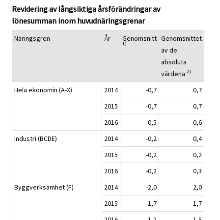
Revidering av långsiktiga årsförändringar av
lönesumman inom huvudnäringsgrenar
Näringsgren
År
Genomsnitt
Genomsnittet
1)
av de
absoluta
2)
värdena
Hela ekonomin (A-X)
2014
-0,7
0,7
2015
-0,7
0,7
2016
-0,5
0,6
Industri (BCDE)
2014
-0,2
0,4
2015
-0,2
0,2
2016
-0,2
0,3
Byggverksamhet (F)
2014
-2,0
2,0
2015
-1,7
1,7
2016
-1,2
1,5