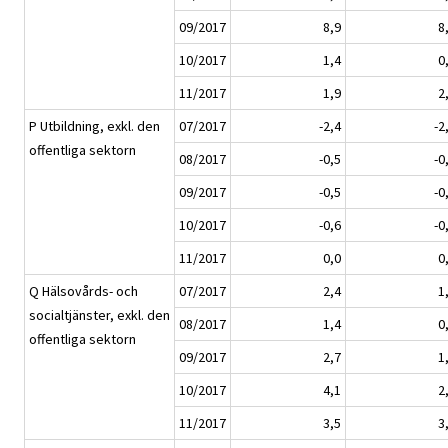
09/2017
8,9
8
10/2017
1,4
0
11/2017
1,9
2
P Utbildning, exkl. den
07/2017
-2,4
-2
offentliga sektorn
08/2017
-0,5
-0
09/2017
-0,5
-0
10/2017
-0,6
-0
11/2017
0,0
0
Q Hälsovårds- och
07/2017
2,4
1
socialtjänster, exkl. den
08/2017
1,4
0
offentliga sektorn
09/2017
2,7
1
10/2017
4,1
2
11/2017
3,5
3