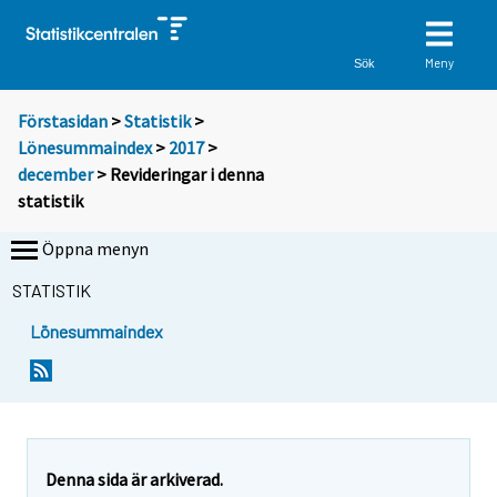
Meny
Sök
Förstasidan
>
Statistik
>
Lönesummaindex
>
2017
>
december
> Revideringar i denna
statistik
Öppna menyn
STATISTIK
Lönesummaindex
Denna sida är arkiverad.