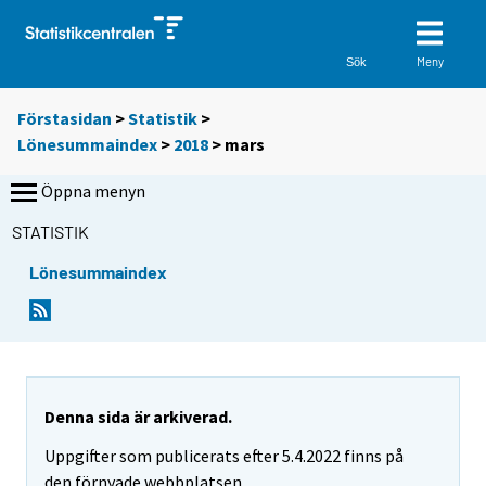
Meny
Sök
Förstasidan
>
Statistik
>
Lönesummaindex
>
2018
>
mars
Öppna menyn
STATISTIK
Lönesummaindex
Denna sida är arkiverad.
Uppgifter som publicerats efter 5.4.2022 finns på
den förnyade webbplatsen.