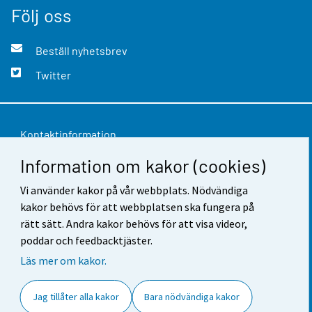
Följ oss
Beställ nyhetsbrev
Twitter
Kontaktinformation
Information om kakor (cookies)
Respons
Vi använder kakor på vår webbplats. Nödvändiga
Användarvillkor
kakor behövs för att webbplatsen ska fungera på
Dataskydd
rätt sätt. Andra kakor behövs för att visa videor,
poddar och feedbacktjäster.
Tillgänglighet
Läs mer om kakor.
Information om webbplatsen
Jag tillåter alla kakor
Bara nödvändiga kakor
Cookie-inställningar