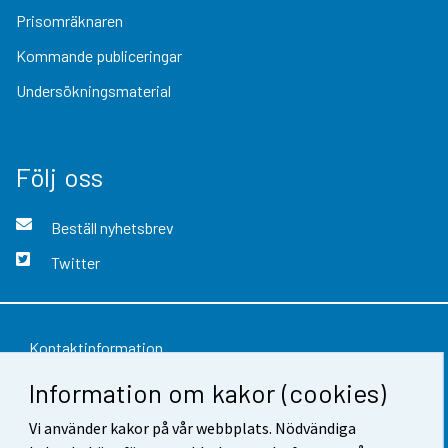
Prisomräknaren
Kommande publiceringar
Undersökningsmaterial
Följ oss
Beställ nyhetsbrev
Twitter
Kontaktinformation
Information om kakor (cookies)
Respons
Vi använder kakor på vår webbplats. Nödvändiga
Användarvillkor