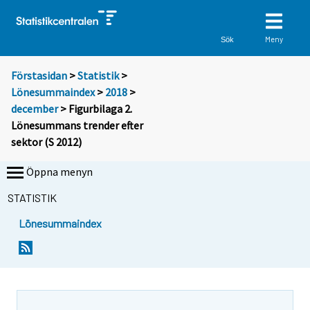
Meny
Sök
Förstasidan
>
Statistik
>
Lönesummaindex
>
2018
>
december
> Figurbilaga 2.
Lönesummans trender efter
sektor (S 2012)
Öppna menyn
STATISTIK
Lönesummaindex