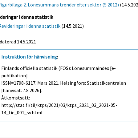
Figurbilaga 2. Lönesummans trender efter sektor (S 2012)
(14.5.20
deringar i denna statistik
Revideringar i denna statistik
(14.5.2021)
daterad 14.5.2021
Instruktion för hänvisning
:
Finlands officiella statistik (FOS): Lönesummaindex [e-
publikation].
ISSN=1798-6117.
Mars
2021. Helsingfors: Statistikcentralen
[hänvisat: 7.8.2026].
Åtkomstsätt:
http://stat.fi/til/ktps/2021/03/ktps_2021_03_2021-05-
14_tie_001_sv.html