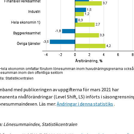
mband med publiceringen av uppgifterna för mars 2021 har
anenta nivåförändringar (Level Shift, LS) införts i säsongrensni
lönesummaindexen. Läs mer:
Ändringar i denna statistiks
.
a: Lönesummaindex, Statistikcentralen