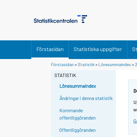
Förstasidan
Statistiska uppgifter
St
Y
Y
Förstasidan
>
Statistik
>
Lönesummaindex
>
o
o
u
u
STATISTIK
a
a
r
r
Lönesummaindex
e
e
D
m
m
Ändringar i denna statistik
U
o
o
v
v
w
Kommande
i
i
offentliggöranden
G
n
n
g
g
Offentliggöranden
t
t