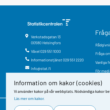
Fråg
Verkstadsgatan
13
00580
Helsingfors
Rådgivni
Växel
029 551 1000
Fråga om
Informationstjänst
029 551 2220
Vanliga f
info@stat.fi
För medi
Information om kakor (cookies)
Vi använder kakor på vår webbplats. Nödvändiga kakor beh
Läs mer om kakor.
Kontaktinformation
Respons