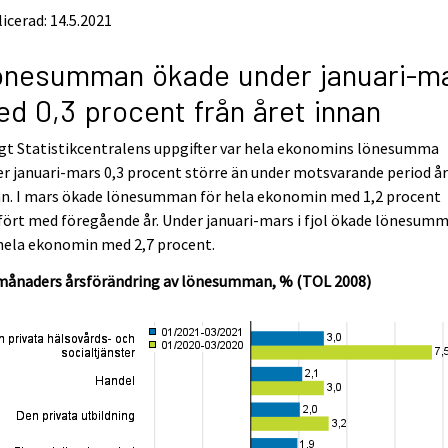
icerad: 14.5.2021
önesumman ökade under januari-m
d 0,3 procent från året innan
gt Statistikcentralens uppgifter var hela ekonomins lönesumma
r januari-mars 0,3 procent större än under motsvarande period å
an. I mars ökade lönesumman för hela ekonomin med 1,2 procent
ört med föregående år. Under januari-mars i fjol ökade lönesum
hela ekonomin med 2,7 procent.
månaders årsförändring av lönesumman, % (TOL 2008)