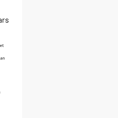
ars
ret
man