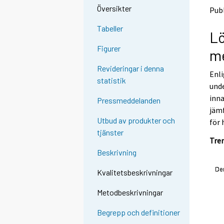
o
o
Översikter
Publ
a
a
n
n
Tabeller
L
o
o
t
t
Figurer
me
h
h
e
e
Revideringar i denna
Enli
r
r
statistik
s
s
unde
e
e
inn
Pressmeddelanden
r
r
jämf
v
v
Utbud av produkter och
för 
i
i
tjänster
c
c
Tre
e
e
Beskrivning
.
.
Kvalitetsbeskrivningar
Metodbeskrivningar
Begrepp och definitioner