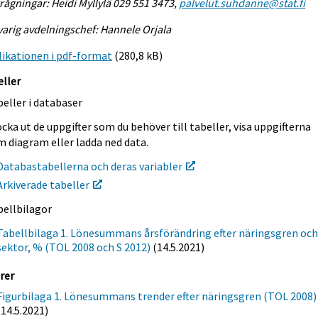
rågningar: Heidi Myllylä 029 551 3473,
palvelut.suhdanne@stat.fi
arig avdelningschef: Hannele Orjala
ikationen i pdf-format
(280,8 kB)
eller
eller i databaser
cka ut de uppgifter som du behöver till tabeller, visa uppgifterna
m diagram eller ladda ned data.
Databastabellerna och deras variabler
Arkiverade tabeller
bellbilagor
Tabellbilaga 1. Lönesummans årsförändring efter näringsgren oc
sektor, % (TOL 2008 och S 2012)
(14.5.2021)
rer
Figurbilaga 1. Lönesummans trender efter näringsgren (TOL 2008)
(14.5.2021)