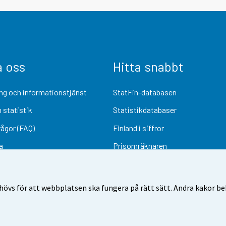
a oss
Hitta snabbt
ng och informationstjänst
StatFin-databasen
 statistik
Statistikdatabaser
rågor (FAQ)
Finland i siffror
a
Prisomräknaren
Kommande publiceringar
Undersökningsmaterial
övs för att webbplatsen ska fungera på rätt sätt. Andra kakor behö
Användarvillkor
Dataskydd
Tillgänglighet
Information om