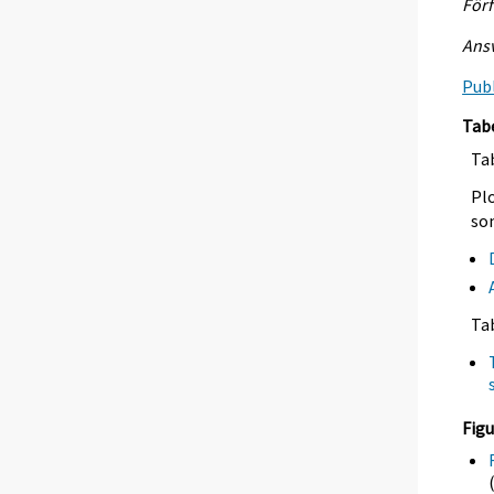
Förf
Ansv
Publ
Tab
Tab
Plo
so
Ta
Figu