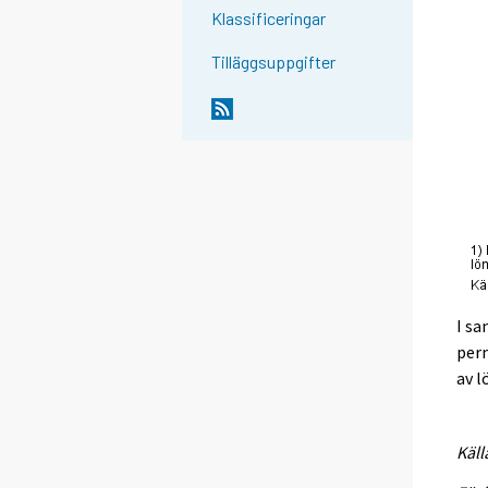
Klassificeringar
Tilläggsuppgifter
I sa
perm
av 
Käll