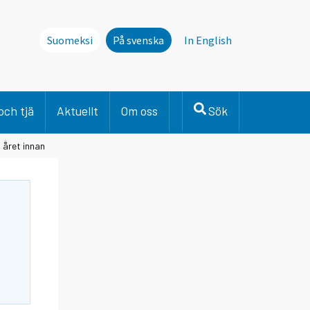
Suomeksi
På svenska
In English
och tjä
Aktuellt
Om oss
Sök
 året innan