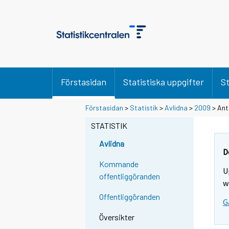
Förstasidan
Statistiska uppgifter
St
Y
Y
Y
Förstasidan
>
Statistik
>
Avlidna
>
2009
> Ant
o
o
o
u
u
STATISTIK
u
a
a
a
r
r
Avlidna
r
e
e
D
m
m
e
Kommande
U
o
o
m
offentliggöranden
v
v
w
o
i
i
Offentliggöranden
v
G
n
n
i
g
g
Översikter
t
t
n