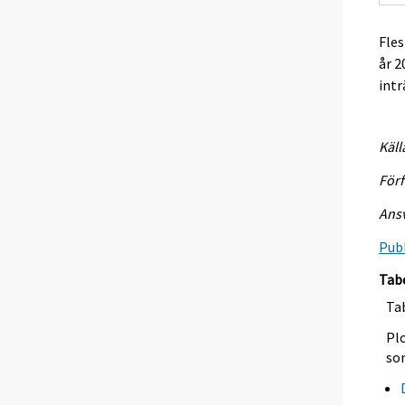
Fles
år 2
intr
Käll
Förf
Ansv
Publ
Tab
Tab
Plo
so