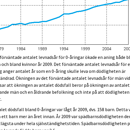
förväntade antalet levnadsår för 0-åringar ökade en aning både b
och bland kvinnor år 2009. Det förväntade antalet levnadsår för e
g anger antalet år som en 0-åring skulle leva om dödligheten är
ändrad. Ökningen av det förväntade antalet levnadsår för män vid
isar att ökningen av antalet dödsfall beror på ökningen av antalet
ande män och en åldrande befolkning och inte på att dödligheten
.
let dödsfall bland 0-åringar var lågt år 2009, dvs. 158 barn. Detta 
 ett barn mer än året innan. År 2009 var spädbarnsdödligheten de
lägsta under hela självständighetstiden. Spädbarnsdödligheten p