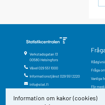
Fråg
Verkstadsgatan
13
00580
Helsingfors
Rådgivni
Växel
029 551 1000
Fråga om
Informationstjänst
029 551 2220
Vanliga f
info@stat.fi
För medi
Information om kakor (cookies)