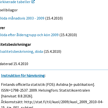
Arkiverade tabeller
bellbilagor
Döda månadsvis 2003 - 2009
(15.4.2010)
rer
Döda efter åldersgrupp och kön 2009
(15.4.2010)
itetsbeskrivningar
Kvalitetsbeskrivning, döda
(15.4.2010)
daterad 15.4.2010
Instruktion för hänvisning
:
Finlands officiella statistik (FOS): Avlidna [e-publikation].
ISSN=1798-2537. 2009. Helsingfors: Statistikcentralen
[hänvisat: 8.8.2026].
Åtkomstsätt: http://stat.fi/til/kuol/2009/kuol_2009_2010-04-
15_tie_001_sv.html