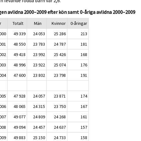
n levande födda barn var 2,6.
gen avlidna 2000–2009 efter kön samt 0-åriga avlidna 2000–2009
r
Totalt
Män
Kvinnor
0-åringar
000
49 339
24 053
25 286
213
001
48 550
23 783
24 787
181
002
49 418
23 992
25 426
168
003
48 996
23 922
25 074
176
004
47 600
23 802
23 798
191
005
47 928
24 057
23 871
174
006
48 065
24 315
23 750
167
007
49 077
24 809
24 268
161
008
49 094
24 457
24 637
157
009
49 883
25 150
24 733
158