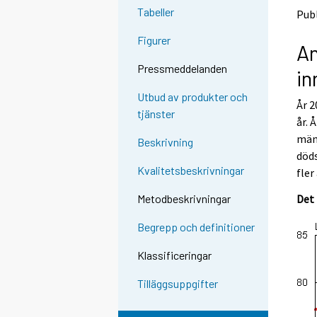
o
o
g
Tabeller
Publ
a
a
t
n
n
Figurer
o
An
o
o
a
t
t
Pressmeddelanden
in
h
h
n
e
e
o
Utbud av produkter och
År 2
r
r
t
tjänster
s
s
år. 
h
e
e
män 
Beskrivning
e
r
r
döds
v
v
r
Kvalitetsbeskrivningar
fler
i
i
s
c
c
e
Det 
Metodbeskrivningar
e
e
r
.
.
Begrepp och definitioner
v
i
Klassificeringar
c
e
Tilläggsuppgifter
.