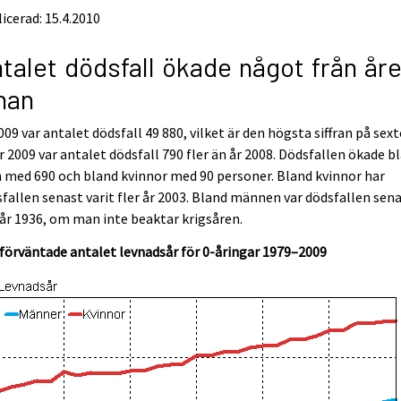
icerad: 15.4.2010
talet dödsfall ökade något från åre
nan
009 var antalet dödsfall 49 880, vilket är den högsta siffran på sex
År 2009 var antalet dödsfall 790 fler än år 2008. Dödsfallen ökade b
med 690 och bland kvinnor med 90 personer. Bland kvinnor har
fallen senast varit fler år 2003. Bland männen var dödsfallen sen
 år 1936, om man inte beaktar krigsåren.
förväntade antalet levnadsår för 0-åringar 1979–2009