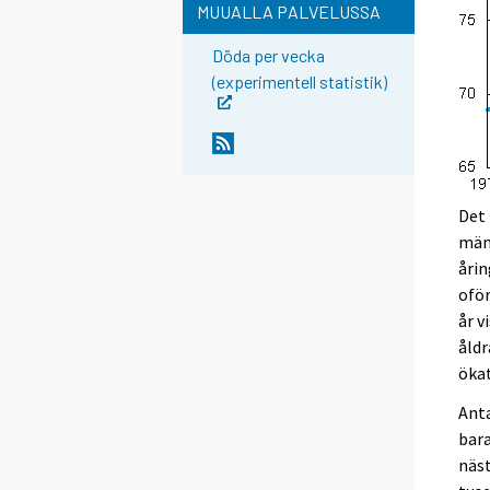
MUUALLA PALVELUSSA
Döda per vecka
(experimentell statistik)
Det 
män 
årin
oför
år v
åldr
ökat
Anta
bara
näst