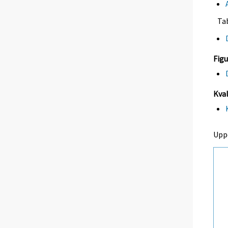
Ta
Figu
Kval
Upp