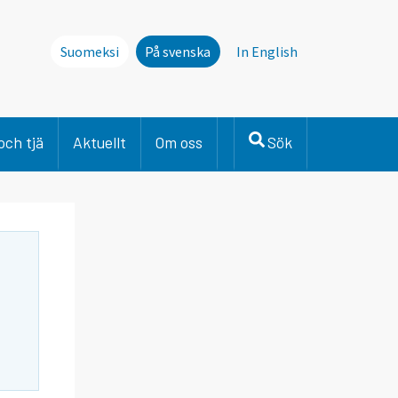
Suomeksi
På svenska
In English
och tjä
Aktuellt
Om oss
Sök