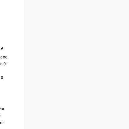
land
n 0-
 0
var
n
er