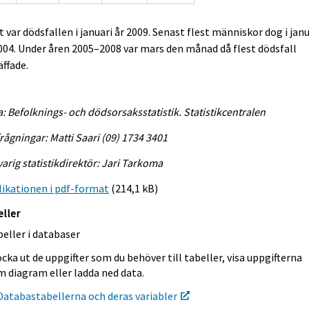
t var dödsfallen i januari år 2009. Senast flest människor dog i jan
004. Under åren 2005–2008 var mars den månad då flest dödsfall
äffade.
a: Befolknings- och dödsorsaksstatistik. Statistikcentralen
rågningar: Matti Saari (09) 1734 3401
arig statistikdirektör: Jari Tarkoma
ikationen i pdf-format
(214,1 kB)
eller
eller i databaser
cka ut de uppgifter som du behöver till tabeller, visa uppgifterna
m diagram eller ladda ned data.
Databastabellerna och deras variabler