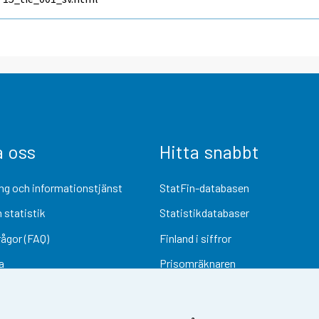
a oss
Hitta snabbt
ng och informationstjänst
StatFin-databasen
 statistik
Statistikdatabaser
rågor (FAQ)
Finland i siffror
a
Prisomräknaren
Kommande publiceringar
Undersökningsmaterial