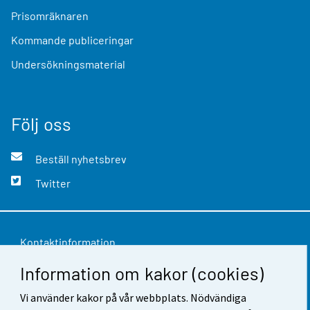
Prisomräknaren
Kommande publiceringar
Undersökningsmaterial
Följ oss
Beställ nyhetsbrev
Twitter
Kontaktinformation
Information om kakor (cookies)
Respons
Användarvillkor
Vi använder kakor på vår webbplats. Nödvändiga