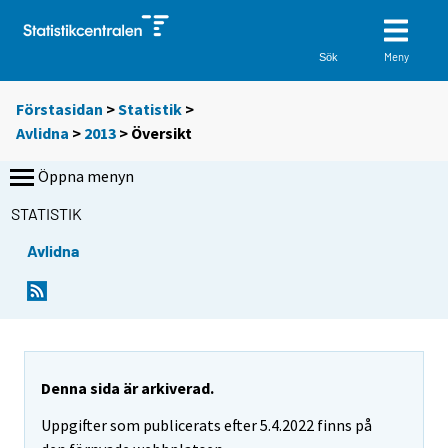
Meny
Sök
Förstasidan
>
Statistik
>
Avlidna
>
2013
>
Översikt
Öppna menyn
STATISTIK
Avlidna
Denna sida är arkiverad.
Uppgifter som publicerats efter 5.4.2022 finns på