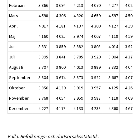
Februari
3 866
3 694
4 213
4 070
4 277
4 020
Mars
4 598
4 306
4 820
4 659
4 597
4 503
April
4 017
4 181
4 137
4 300
4 127
4 197
Maj
4 160
4 025
3 974
4 067
4 118
4 195
Juni
3 831
3 859
3 882
3 803
4 014
3 929
Juli
3 895
3 841
3 785
3 920
3 904
4 375
Augusti
3 707
3 860
4 013
3 889
3 832
4 044
September
3 804
3 674
3 873
3 922
3 667
4 073
Oktober
3 850
4 139
3 919
3 957
4 125
4 265
November
3 768
4 054
3 959
3 983
4 118
4 099
December
4 227
4 178
4 133
4 238
4 368
4 675
Källa: Befolknings- och dödsorsaksstatistik.