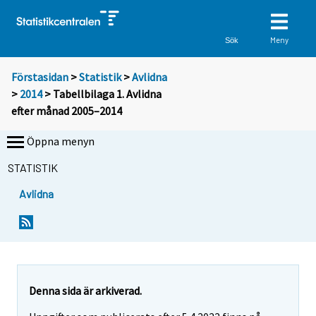
Meny
Sök
Förstasidan
>
Statistik
>
Avlidna
>
2014
> Tabellbilaga 1. Avlidna
efter månad 2005–2014
Öppna menyn
STATISTIK
Avlidna
Denna sida är arkiverad.