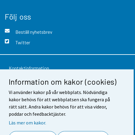
Följ oss
Beställ nyhetsbrev
Twitter
Kontaktinformation
Information om kakor (cookies)
Respons
Vi använder kakor på vår webbplats. Nödvändiga
Användarvillkor
kakor behövs för att webbplatsen ska fungera på
Dataskydd
rätt sätt. Andra kakor behövs för att visa videor,
poddar och feedbacktjäster.
Tillgänglighet
Läs mer om kakor.
Information om webbplatsen