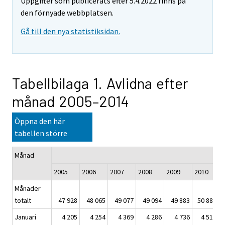
Uppgifter som publicerats efter 5.4.2022 finns på
den förnyade webbplatsen.
Gå till den nya statistiksidan.
Tabellbilaga 1. Avlidna efter
månad 2005–2014
Öppna den här
tabellen större
Månad
2005
2006
2007
2008
2009
2010
2
Månader
totalt
47 928
48 065
49 077
49 094
49 883
50 887
5
Januari
4 205
4 254
4 369
4 286
4 736
4 512