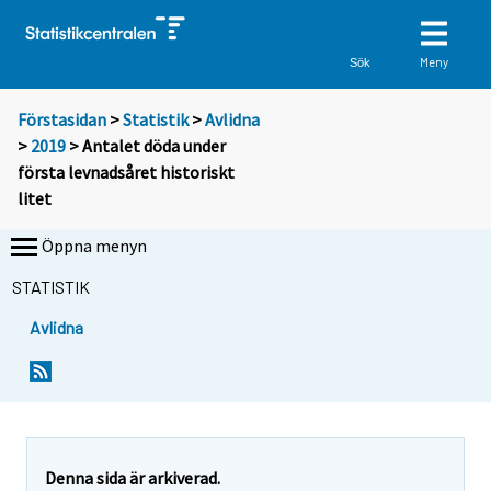
Meny
Sök
Förstasidan
>
Statistik
>
Avlidna
>
2019
> Antalet döda under
första levnadsåret historiskt
litet
Öppna menyn
STATISTIK
Avlidna
Y
Y
o
o
u
u
a
a
r
r
e
e
Denna sida är arkiverad.