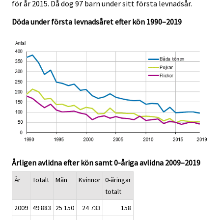
.
.
för år 2015. Då dog 97 barn under sitt första levnadsår.
Döda under första levnadsåret efter kön 1990–2019
Årligen avlidna efter kön samt 0-åriga avlidna 2009–2019
År
Totalt
Män
Kvinnor
0-åringar
totalt
2009
49 883
25 150
24 733
158