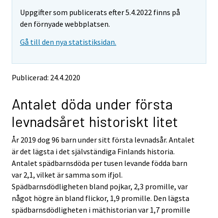
m
m
Uppgifter som publicerats efter 5.4.2022 finns på
o
o
v
v
den förnyade webbplatsen.
i
i
Gå till den nya statistiksidan.
n
n
g
g
t
t
o
o
Publicerad: 24.4.2020
a
a
n
n
Antalet döda under första
o
o
t
t
levnadsåret historiskt litet
h
h
e
e
År 2019 dog 96 barn under sitt första levnadsår. Antalet
r
r
s
s
är det lägsta i det självständiga Finlands historia.
e
e
Antalet spädbarnsdöda per tusen levande födda barn
r
r
var 2,1, vilket är samma som ifjol.
v
v
Spädbarnsdödligheten bland pojkar, 2,3 promille, var
i
i
något högre än bland flickor, 1,9 promille. Den lägsta
c
c
e
e
spädbarnsdödligheten i mäthistorian var 1,7 promille