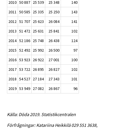
2010
50 887
25 539
25 348
140
2011
50 585
25 335
25 250
143
2012
51 707
25 623
26 084
141
2013
51 472
25 631
25 841
102
2014
52 186
25 748
26 438
124
2015
52 492
25 992
26 500
97
2016
53 923
26 922
27 001
100
2017
53 722
26 895
26 827
102
2018
54 527
27 184
27 343
101
2019
53 949
27 082
26 867
96
Källa: Döda 2019. Statistikcentralen
Förfrågningar: Katariina Heikkilä 029 551 3638,