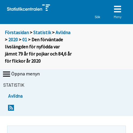
Meny
Sök
Förstasidan
>
Statistik
>
Avlidna
>
2020
>
01
> Den förväntade
livslängden för nyfödda var
jämnt 79 år för pojkar och 84,6 år
för flickor år 2020
Öppna menyn
STATISTIK
Avlidna
Y
Y
o
o
u
u
a
a
r
r