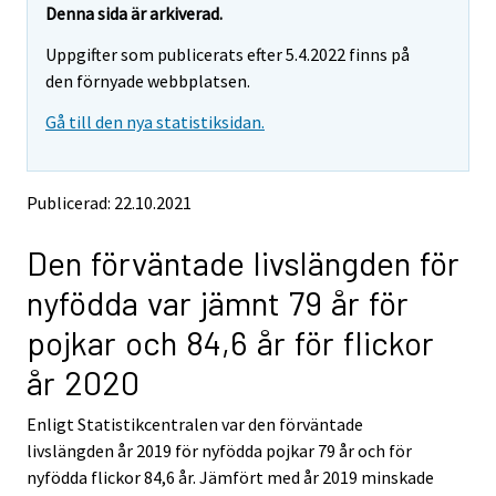
e
e
Denna sida är arkiverad.
m
m
Uppgifter som publicerats efter 5.4.2022 finns på
o
o
v
v
den förnyade webbplatsen.
i
i
Gå till den nya statistiksidan.
n
n
g
g
t
t
o
o
Publicerad: 22.10.2021
a
a
n
n
Den förväntade livslängden för
o
o
t
t
nyfödda var jämnt 79 år för
h
h
e
e
pojkar och 84,6 år för flickor
r
r
s
s
år 2020
e
e
r
r
Enligt Statistikcentralen var den förväntade
v
v
livslängden år 2019 för nyfödda pojkar 79 år och för
i
i
nyfödda flickor 84,6 år. Jämfört med år 2019 minskade
c
c