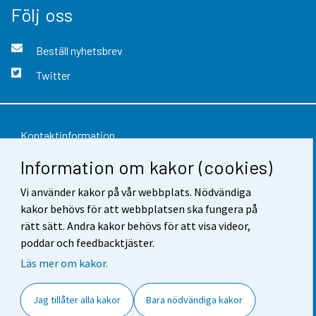
Följ oss
Beställ nyhetsbrev
Twitter
Kontaktinformation
Information om kakor (cookies)
Respons
Vi använder kakor på vår webbplats. Nödvändiga
Användarvillkor
kakor behövs för att webbplatsen ska fungera på
Dataskydd
rätt sätt. Andra kakor behövs för att visa videor,
poddar och feedbacktjäster.
Tillgänglighet
Läs mer om kakor.
Information om webbplatsen
Jag tillåter alla kakor
Bara nödvändiga kakor
Cookie-inställningar