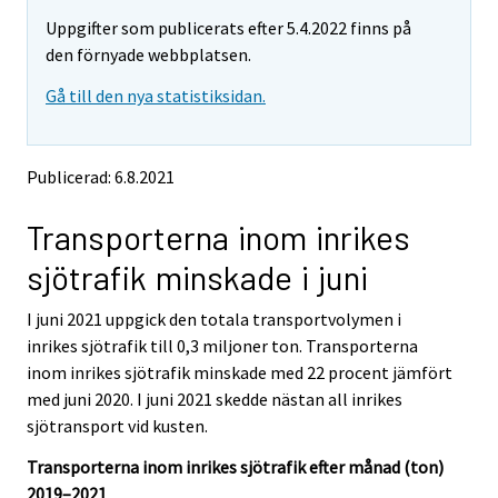
m
m
Uppgifter som publicerats efter 5.4.2022 finns på
o
o
v
v
den förnyade webbplatsen.
i
i
Gå till den nya statistiksidan.
n
n
g
g
t
t
o
o
Publicerad: 6.8.2021
a
a
n
n
Transporterna inom inrikes
o
o
t
t
sjötrafik minskade i juni
h
h
e
e
I juni 2021 uppgick den totala transportvolymen i
r
r
s
s
inrikes sjötrafik till 0,3 miljoner ton. Transporterna
e
e
inom inrikes sjötrafik minskade med 22 procent jämfört
r
r
med juni 2020. I juni 2021 skedde nästan all inrikes
v
v
sjötransport vid kusten.
i
i
c
c
Transporterna inom inrikes sjötrafik efter månad (ton)
e
e
2019–2021