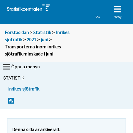
Meny
Sök
Förstasidan
>
Statistik
>
Inrikes
sjötrafik
>
2021
>
juni
>
Transporterna inom inrikes
sjötrafik minskade i juni
Öppna menyn
STATISTIK
Inrikes sjötrafik
Y
Y
o
o
u
u
a
a
r
r
e
e
Denna sida är arkiverad.