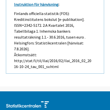
Instruktion för hänvisning
:
Finlands officiella statistik (FOS):
Kreditinstitutens bokslut [e-publikation].
ISSN=2342-5172.
2:a Kvartalet
2016,
Tabellbilaga 1. Inhemska bankers
resultaträkning 1.1.- 30.6.2016, tusen euro .
Helsingfors: Statistikcentralen [hänvisat:
7.8.2026].
Åtkomstsätt:
http://stat.fi/til/llai/2016/02/llai_2016_02_20
16-10-24_tau_001_sv.html