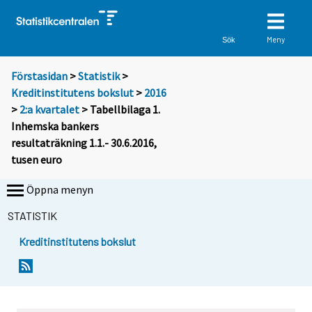
Meny
Sök
Förstasidan
>
Statistik
>
Kreditinstitutens bokslut
>
2016
>
2:a kvartalet
> Tabellbilaga 1.
Inhemska bankers
resultaträkning 1.1.- 30.6.2016,
tusen euro
Öppna menyn
STATISTIK
Kreditinstitutens bokslut