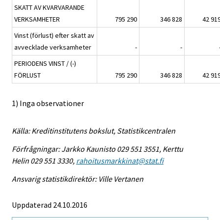
SKATT AV KVARVARANDE
VERKSAMHETER
795 290
346 828
42 91
Vinst (förlust) efter skatt av
avvecklade verksamheter
-
-
PERIODENS VINST / (-)
FÖRLUST
795 290
346 828
42 91
1) Inga observationer
Källa: Kreditinstitutens bokslut, Statistikcentralen
Förfrågningar: Jarkko Kaunisto 029 551 3551, Kerttu
Helin 029 551 3330,
rahoitusmarkkinat@stat.fi
Ansvarig statistikdirektör: Ville Vertanen
Uppdaterad 24.10.2016