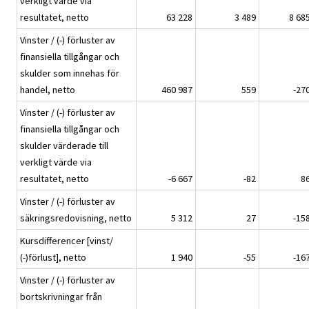
verkligt värde via
resultatet, netto
63 228
3 489
8 68
Vinster / (-) förluster av
finansiella tillgångar och
skulder som innehas för
handel, netto
460 987
559
-27
Vinster / (-) förluster av
finansiella tillgångar och
skulder värderade till
verkligt värde via
resultatet, netto
-6 667
-82
8
Vinster / (-) förluster av
säkringsredovisning, netto
5 312
27
-15
Kursdifferencer [vinst/
(-)förlust], netto
1 940
-55
-16
Vinster / (-) förluster av
bortskrivningar från