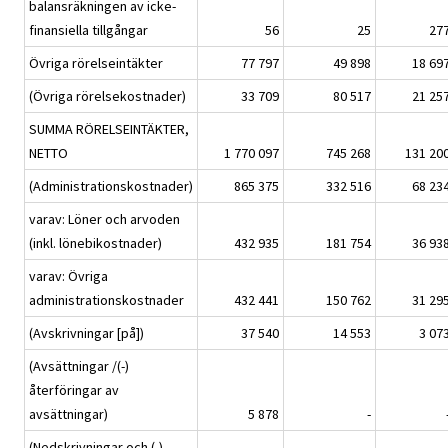
balansräkningen av icke-
finansiella tillgångar
56
25
27
Övriga rörelseintäkter
77 797
49 898
18 69
(Övriga rörelsekostnader)
33 709
80 517
21 25
SUMMA RÖRELSEINTÄKTER,
NETTO
1 770 097
745 268
131 20
(Administrationskostnader)
865 375
332 516
68 23
varav: Löner och arvoden
(inkl. lönebikostnader)
432 935
181 754
36 93
varav: Övriga
administrationskostnader
432 441
150 762
31 29
(Avskrivningar [på])
37 540
14 553
3 07
(Avsättningar /(-)
återföringar av
avsättningar)
5 878
-
(Nedskrivningar och (-)