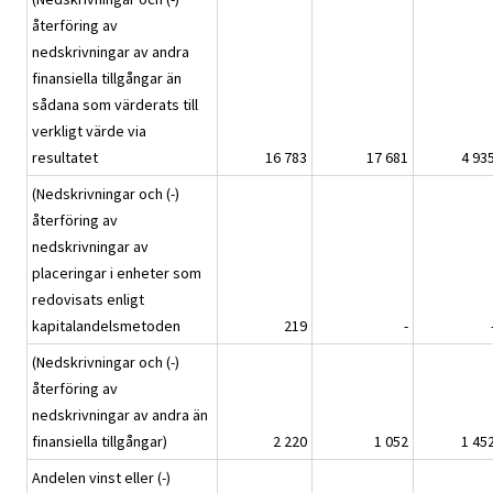
återföring av
nedskrivningar av andra
finansiella tillgångar än
sådana som värderats till
verkligt värde via
resultatet
16 783
17 681
4 93
(Nedskrivningar och (-)
återföring av
nedskrivningar av
placeringar i enheter som
redovisats enligt
kapitalandelsmetoden
219
-
(Nedskrivningar och (-)
återföring av
nedskrivningar av andra än
finansiella tillgångar)
2 220
1 052
1 45
Andelen vinst eller (-)