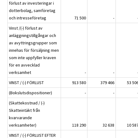
förlust av investeringar i
dotterbolag, samföretag
och intresseföretag
71 500
-
Vinst /(-) förlust av
anläggningstillgångar och
av avyttringsgrupper som
innehas för försäljning men
som inte uppfyller kraven
för en avvecklad
verksamhet
-
-
VINST / (-) FÖRLUST
913 580
379 466
53 50
(Bokslutsdispositioner)
-
-
(Skattekostnad / (-)
Skatteintäkt från
kvarvarande
verksamheter)
118 290
32 638
10 58
VINST / (-) FÖRLUST EFTER