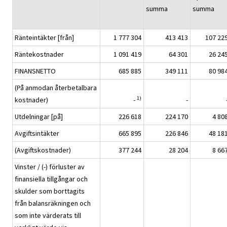
summa
summa
Ränteintäkter [från]
1 777 304
413 413
107 22
Räntekostnader
1 091 419
64 301
26 24
FINANSNETTO
685 885
349 111
80 98
(På anmodan återbetalbara
1)
kostnader)
-
-
Utdelningar [på]
226 618
224 170
4 80
Avgiftsintäkter
665 895
226 846
48 18
(Avgiftskostnader)
377 244
28 204
8 66
Vinster / (-) förluster av
finansiella tillgångar och
skulder som borttagits
från balansräkningen och
som inte värderats till