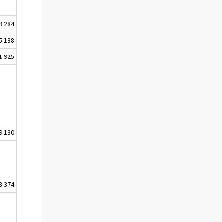
-
3 284
5 138
1 925
9 130
8 374