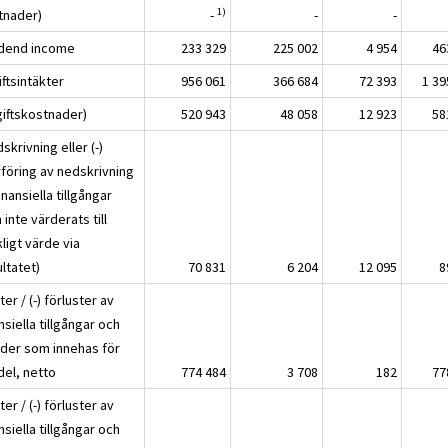
1)
tnader)
-
-
-
idend income
233 329
225 002
4 954
46
ftsintäkter
956 061
366 684
72 393
1 39
giftskostnader)
520 943
48 058
12 923
58
skrivning eller (-)
rföring av nedskrivning
inansiella tillgångar
inte värderats till
ligt värde via
ltatet)
70 831
6 204
12 095
8
ter / (-) förluster av
nsiella tillgångar och
lder som innehas för
del, netto
774 484
3 708
182
77
ter / (-) förluster av
nsiella tillgångar och