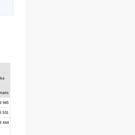
ska
r
mmans
3 945
5 501
8 444