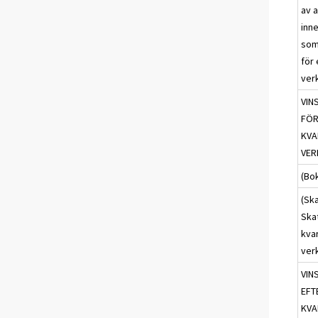
av 
inn
som
för
ver
VIN
FÖR
KVA
VER
(Bo
(Ska
Skat
kva
ver
VIN
EFT
KVA