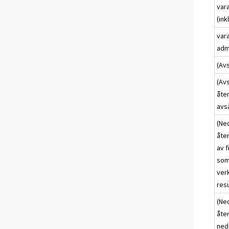
var
(ink
var
adm
(Avs
(Avs
åte
avs
(Ned
åte
av f
som 
verk
resu
(Ned
åte
ned