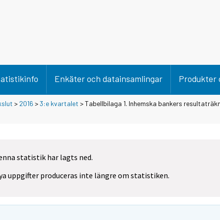
atistikinfo
Enkäter och datainsamlingar
Produkter 
kslut
>
2016
>
3:e kvartalet
> Tabellbilaga 1. Inhemska bankers resultaträkni
enna statistik har lagts ned.
ya uppgifter produceras inte längre om statistiken.