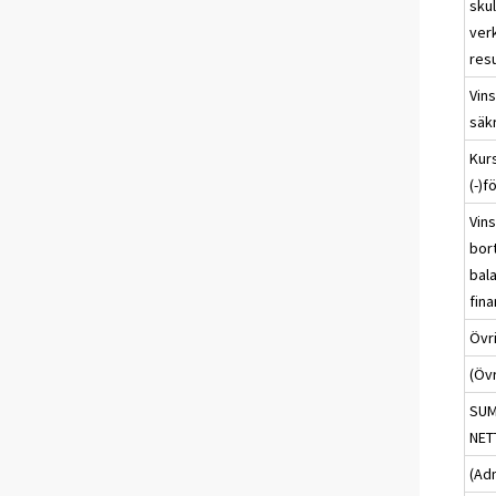
skul
verk
resu
Vins
säk
Kurs
(-)f
Vins
bort
bal
fina
Övr
(Öv
SUM
NET
(Ad