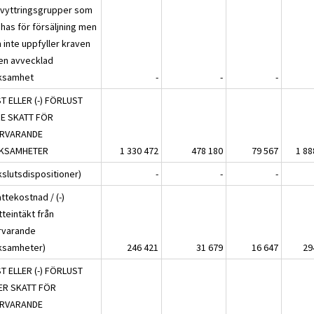
avyttringsgrupper som
ehas för försäljning men
 inte uppfyller kraven
 en avvecklad
ksamhet
-
-
-
ST ELLER (-) FÖRLUST
E SKATT FÖR
RVARANDE
KSAMHETER
1 330 472
478 180
79 567
1 88
kslutsdispositioner)
-
-
-
ttekostnad / (-)
teintäkt från
rvarande
ksamheter)
246 421
31 679
16 647
29
ST ELLER (-) FÖRLUST
ER SKATT FÖR
RVARANDE