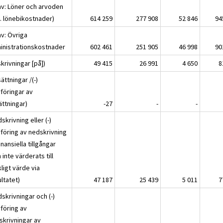
av: Löner och arvoden
l. lönebikostnader)
614 259
277 908
52 846
94
av: Övriga
inistrationskostnader
602 461
251 905
46 998
90
krivningar [på])
49 415
26 991
4 650
8
ättningar /(-)
rföringar av
ättningar)
-27
-
-
skrivning eller (-)
rföring av nedskrivning
inansiella tillgångar
inte värderats till
ligt värde via
ltatet)
47 187
25 439
5 011
7
skrivningar och (-)
rföring av
skrivningar av