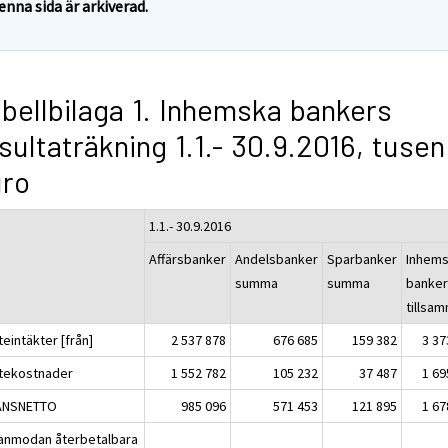
enna sida är arkiverad.
bellbilaga 1. Inhemska bankers
sultaträkning 1.1.- 30.9.2016, tusen
uro
1.1.- 30.9.2016
Affärsbanker
Andelsbanker
Sparbanker
Inhem
summa
summa
banke
tillsa
eintäkter [från]
2 537 878
676 685
159 382
3 37
tekostnader
1 552 782
105 232
37 487
1 69
ANSNETTO
985 096
571 453
121 895
1 67
 anmodan återbetalbara