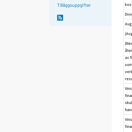
kos
Tilläggsuppgifter
Div
Avgi
(Av
(Ned
åte
av f
som 
verk
resu
Vins
fina
sku
han
Vins
fina