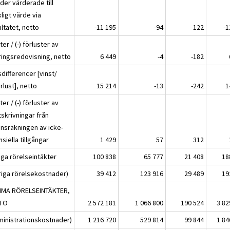
der värderade till
ligt värde via
ltatet, netto
-11 195
-94
122
-1
ter / (-) förluster av
ringsredovisning, netto
6 449
-4
-182
differencer [vinst/
örlust], netto
15 214
-13
-242
1
ter / (-) förluster av
skrivningar från
ansräkningen av icke-
nsiella tillgångar
1 429
57
312
iga rörelseintäkter
100 838
65 777
21 408
18
riga rörelsekostnader)
39 412
123 916
29 489
19
MA RÖRELSEINTÄKTER,
TO
2 572 181
1 066 800
190 524
3 82
ministrationskostnader)
1 216 720
529 814
99 844
1 84