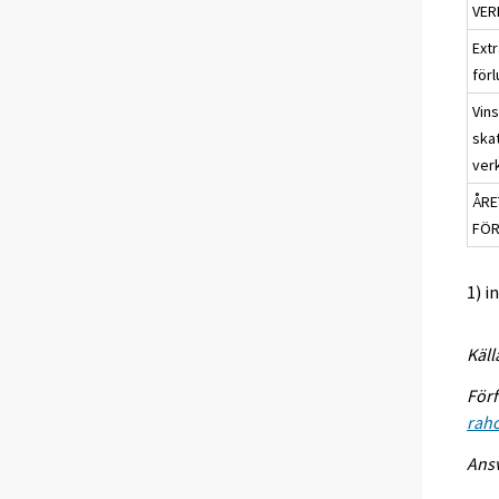
VER
Extr
förl
Vins
ska
ver
ÅRET
FÖR
1) i
Käll
Förf
raho
Ansv