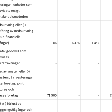
ceringar i enheter som
ovisats enligt
italandelsmetoden
-
-
-
skrivning eller (-)
rföring av nedskrivning
cke-finansiella
gångar)
-86
6 376
1 452
ativ goodwill som
ovisas i
ultaträkningen
-
-
-
l av vinsten eller (-)
usten på investeringar i
erföretag, joint
tures och
resseföretag
71 500
-
-
7
t /(-) förlust av
äggningstillgångar och