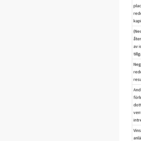
pla
red
kap
(Ned
åte
av i
till
Neg
red
res
Ande
förl
dott
ven
int
Vins
anl