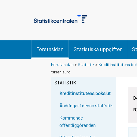
Förstasidan
Statistiska uppgifter
St
Förstasidan
>
Statistik
>
Kreditinstitutens bo
tusen euro
STATISTIK
Kreditinstitutens bokslut
D
Ändringar i denna statistik
N
Kommande
offentliggöranden