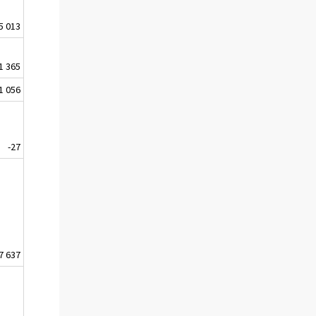
5 013
1 365
1 056
-27
7 637