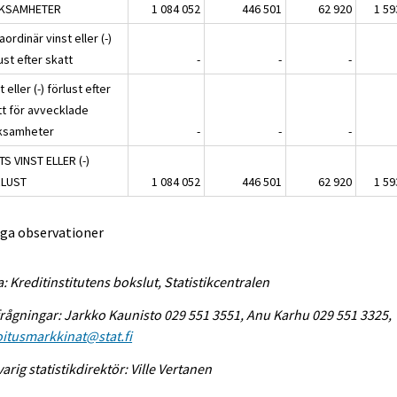
KSAMHETER
1 084 052
446 501
62 920
1 59
aordinär vinst eller (-)
ust efter skatt
-
-
-
t eller (-) förlust efter
tt för avvecklade
ksamheter
-
-
-
S VINST ELLER (-)
LUST
1 084 052
446 501
62 920
1 59
nga observationer
a: Kreditinstitutens bokslut, Statistikcentralen
rågningar: Jarkko Kaunisto 029 551 3551, Anu Karhu 029 551 3325,
itusmarkkinat@stat.fi
arig statistikdirektör: Ville Vertanen