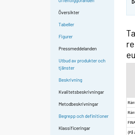
Offentliggöranden
D
Översikter
Tabeller
Ta
Figurer
re
Pressmeddelanden
e
Utbud av produkter och
tjänster
Beskrivning
Kvalitetsbeskrivningar
Ränt
Metodbeskrivningar
Rän
Begrepp och definitioner
FIN
Klassificeringar
(På