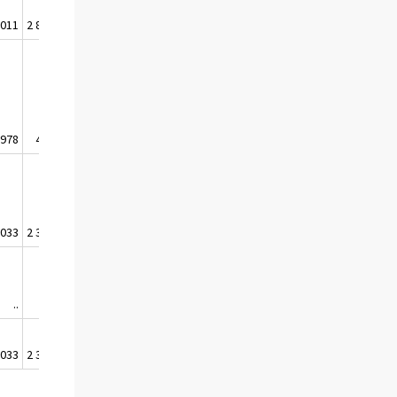
 011
2 804 444
 978
459 068
 033
2 345 376
..
..
 033
2 345 376