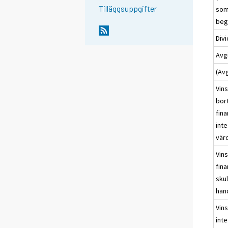
Tilläggsuppgifter
som
beg
Div
Avgi
(Av
Vins
bor
fina
inte
värd
Vins
fina
sku
han
Vins
int