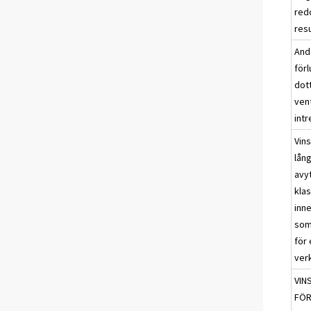
red
res
Ande
förl
dott
ven
int
Vins
lång
avy
kla
inne
som
för
ver
VIN
FÖR