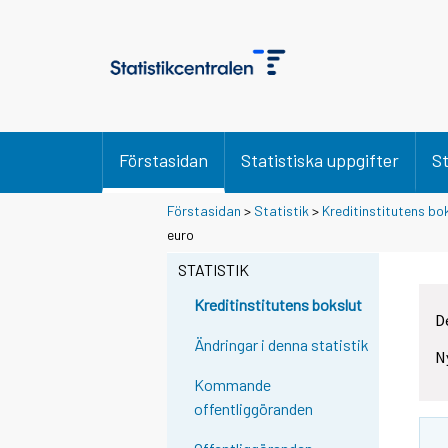
Förstasidan
Statistiska uppgifter
St
Förstasidan
>
Statistik
>
Kreditinstitutens bo
euro
STATISTIK
Kreditinstitutens bokslut
D
Ändringar i denna statistik
N
Kommande
offentliggöranden