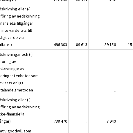
skrivning eller (-)
rföring av nedskrivning
inansiella tillgångar
inte värderats till
ligt värde via
ltatet)
496 303
89 613
39 156
15
skrivningar och (-)
rföring av
skrivningar av
ceringar i enheter som
ovisats enligt
italandelsmetoden
..
..
..
skrivning eller (-)
rföring av nedskrivning
cke-finansiella
gångar)
738 470
..
7 940
ativ goodwill som