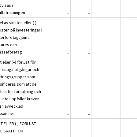
ovisas i
ultaträkningen
..
..
..
l av vinsten eller (-)
usten på investeringar i
erföretag, joint
tures och
resseföretag
..
..
..
t eller (–) förlust för
fristiga tillgångar och
ttringsgrupper som
ssificeras som att de
has för försäljning och
 inte uppfyller kraven
 en avvecklad
ksamhet
..
..
..
ST ELLER (-) FÖRLUST
E SKATT FÖR