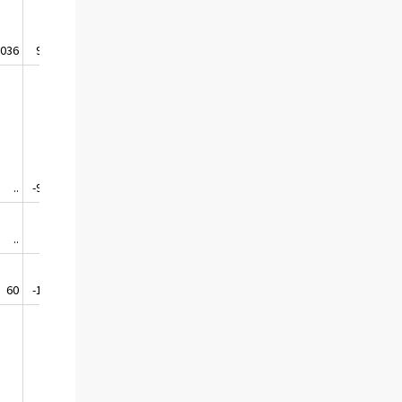
 036
963 101
..
-997 081
..
212
60
-129 548