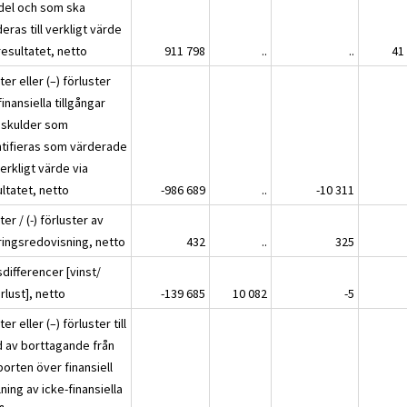
del och som ska
eras till verkligt värde
resultatet, netto
911 798
..
..
41
ter eller (–) förluster
finansiella tillgångar
 skulder som
ntifieras som värderade
 verkligt värde via
ltatet, netto
-986 689
..
-10 311
ter / (-) förluster av
ringsredovisning, netto
432
..
325
differencer [vinst/
örlust], netto
-139 685
10 082
-5
ter eller (–) förluster till
jd av borttagande från
orten över finansiell
lning av icke-finansiella