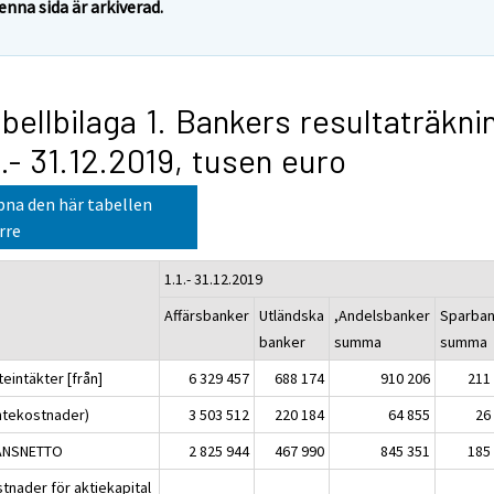
enna sida är arkiverad.
bellbilaga 1. Bankers resultaträkni
1.- 31.12.2019, tusen euro
na den här tabellen
rre
1.1.- 31.12.2019
Affärsbanker
Utländska
,Andelsbanker
Sparba
banker
summa
summa
eintäkter [från]
6 329 457
688 174
910 206
211
ntekostnader)
3 503 512
220 184
64 855
26
ANSNETTO
2 825 944
467 990
845 351
185
tnader för aktiekapital