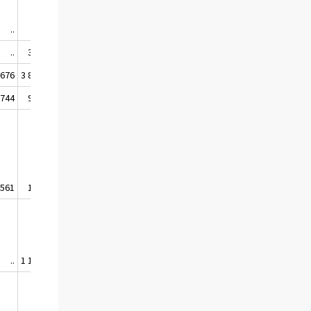
..
..
..
320 350
 676
3 844 000
 744
906 396
 561
161 326
..
1 140 836