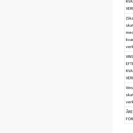
KVA
VER
(Ska
ska
med
kva
ver
VIN
EFT
KVA
VER
Vins
ska
ver
ÅRET
FÖR