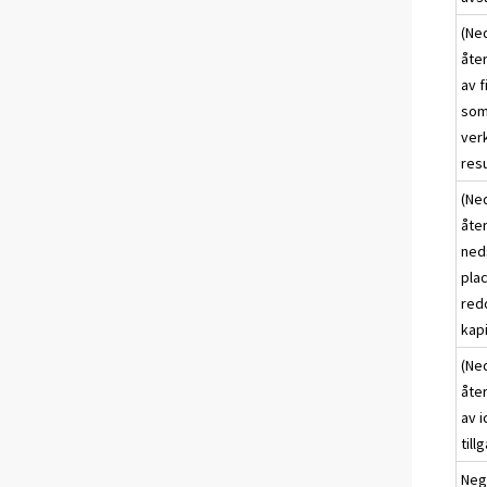
(Ned
åte
av f
som 
verk
resu
(Ned
åte
ned
pla
red
kap
(Ned
åte
av i
till
Neg