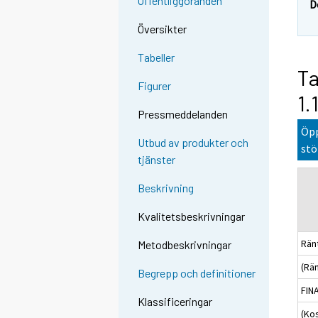
Offentliggöranden
D
Översikter
Tabeller
Ta
Figurer
1.
Pressmeddelanden
Öpp
Utbud av produkter och
stö
tjänster
Beskrivning
Kvalitetsbeskrivningar
Ränt
Metodbeskrivningar
(Rä
Begrepp och definitioner
FIN
Klassificeringar
(Kos