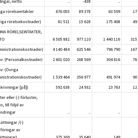
gångar, netto
..
-438
..
iga rörelseintäkter
676 055
89 378
63 509
17
riga rörelsekostnader)
81 521
15 628
175 408
49
MA RÖRELSEINTÄKTER,
TO
6 505 882
977 110
1 440 116
315
ministrationskostnader)
4 140 484
625 546
796 790
167
av: (Personalkostnader)
2 601 020
268 569
304 816
76
v: (Övriga
inistrationskostnader)
1 539 464
356 977
491 974
90
krivningar [på])
592 638
24 932
23 763
12
ter eller (-) förluster,
o, till följd av
ändringar
..
..
..
ättningar /(-)
rföringar av
ättningar)
375 369
35 640
149