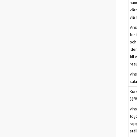
han
värd
via 
Vins
för 
och
ide
till
resu
Vins
säk
Kurs
(-)f
Vins
föl
rapp
stäl