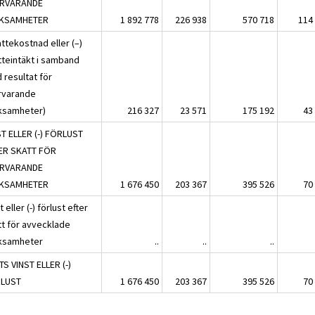
RVARANDE
KSAMHETER
1 892 778
226 938
570 718
114
ttekostnad eller (–)
tteintäkt i samband
 resultat för
rvarande
ksamheter)
216 327
23 571
175 192
43
ST ELLER (-) FÖRLUST
ER SKATT FÖR
RVARANDE
KSAMHETER
1 676 450
203 367
395 526
70
t eller (-) förlust efter
tt för avvecklade
ksamheter
..
..
..
S VINST ELLER (-)
LUST
1 676 450
203 367
395 526
70