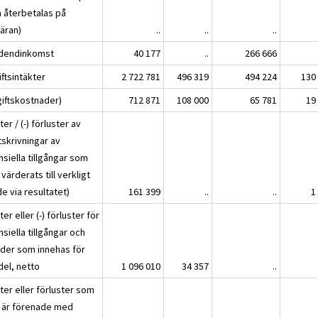
 återbetalas på
äran)
..
..
..
idendinkomst
40 177
..
266 666
ftsintäkter
2 722 781
496 319
494 224
130
giftskostnader)
712 871
108 000
65 781
19
ter / (-) förluster av
tskrivningar av
nsiella tillgångar som
 värderats till verkligt
e via resultatet)
161 399
..
..
1
ter eller (-) förluster för
nsiella tillgångar och
lder som innehas för
del, netto
1 096 010
34 357
..
ter eller förluster som
e är förenade med