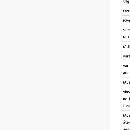
till
Övr
(Öv
SUM
NET
(Ad
var
vara
adm
(Avs
Vins
nett
för
(Avs
åte
avs