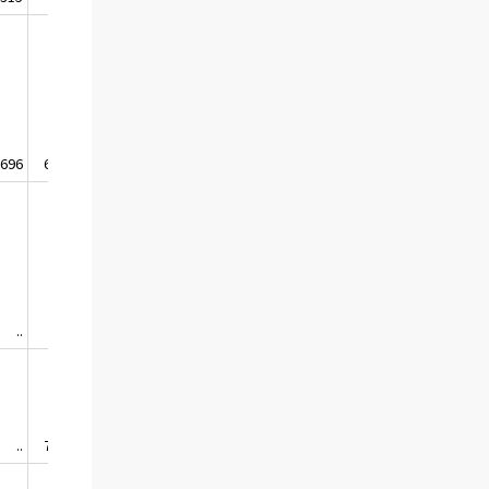
 696
640 768
..
17 688
..
752 139