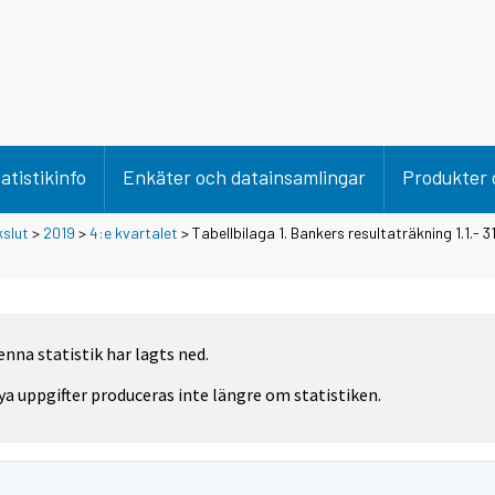
atistikinfo
Enkäter och datainsamlingar
Produkter 
kslut
>
2019
>
4:e kvartalet
> Tabellbilaga 1. Bankers resultaträkning 1.1.- 3
enna statistik har lagts ned.
ya uppgifter produceras inte längre om statistiken.