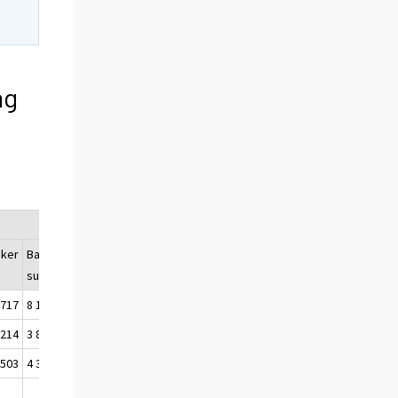
ng
nker
Banker
summa
 717
8 139 552
 214
3 814 765
 503
4 324 787