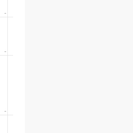
..
..
..
..
..
..