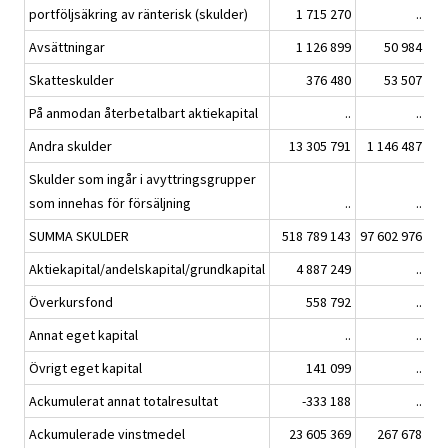
portföljsäkring av ränterisk (skulder)
1 715 270
..
Avsättningar
1 126 899
50 984
Skatteskulder
376 480
53 507
På anmodan återbetalbart aktiekapital
..
..
Andra skulder
13 305 791
1 146 487
Skulder som ingår i avyttringsgrupper
som innehas för försäljning
..
..
SUMMA SKULDER
518 789 143
97 602 976
Aktiekapital/andelskapital/grundkapital
4 887 249
..
Överkursfond
558 792
..
Annat eget kapital
..
..
Övrigt eget kapital
141 099
..
Ackumulerat annat totalresultat
-333 188
..
Ackumulerade vinstmedel
23 605 369
267 678