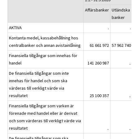
Affärsbanker
Utländska
,A
banker
s
AKTIVA
.
.
Kontanta medel, kassabehållning hos
centralbanker och annan avistainlåning
61 661 972
57 962 740
Finansiella tillgångar som innehas för
handel
141 260 987
..
De finansiella tillgångar som inte
innehas för handel och som ska
värderas till verkligt värde via
resultatet
25 100 357
..
Finansiella tillgångar som varken är
förenade med handel eller är derivat
och som värderas till verkligt värde via
resultatet
..
..
De finansiella tillgångar som ska