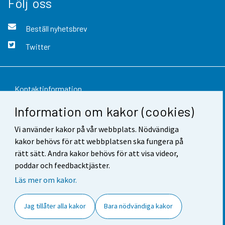
Följ oss
Beställ nyhetsbrev
Twitter
Kontaktinformation
Information om kakor (cookies)
Respons
Vi använder kakor på vår webbplats. Nödvändiga
Användarvillkor
kakor behövs för att webbplatsen ska fungera på
Dataskydd
rätt sätt. Andra kakor behövs för att visa videor,
poddar och feedbacktjäster.
Tillgänglighet
Läs mer om kakor.
Information om webbplatsen
Jag tillåter alla kakor
Bara nödvändiga kakor
Cookie-inställningar