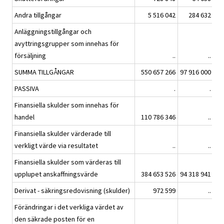
Andra tillgångar
5 516 042
284 632
Anläggningstillgångar och
avyttringsgrupper som innehas för
försäljning
..
..
SUMMA TILLGÅNGAR
550 657 266
97 916 000
PASSIVA
.
.
Finansiella skulder som innehas för
handel
110 786 346
..
Finansiella skulder värderade till
verkligt värde via resultatet
..
..
Finansiella skulder som värderas till
upplupet anskaffningsvärde
384 653 526
94 318 941
Derivat - säkringsredovisning (skulder)
972 599
..
Förändringar i det verkliga värdet av
den säkrade posten för en