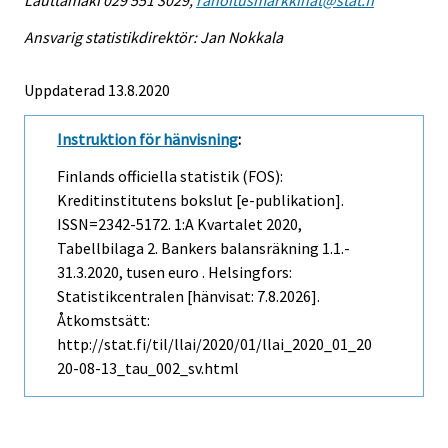
Lauttamäki 029 551 3029,
rahoitusmarkkinat@stat.fi
Ansvarig statistikdirektör: Jan Nokkala
Uppdaterad 13.8.2020
Instruktion för hänvisning
:
Finlands officiella statistik (FOS):
Kreditinstitutens bokslut [e-publikation].
ISSN=2342-5172.
1:a Kvartalet
2020,
Tabellbilaga 2. Bankers balansräkning 1.1.-
31.3.2020, tusen euro . Helsingfors:
Statistikcentralen [hänvisat: 7.8.2026].
Åtkomstsätt:
http://stat.fi/til/llai/2020/01/llai_2020_01_20
20-08-13_tau_002_sv.html