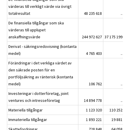
värderas till verkligt värde via övrigt
totalresultat
48 235 618
..
De finansiella tillgångar som ska
värderas till upplupet
anskaffningsvärde
244 972 627
37 175 199
Derivat - säkringsredovisning (kontanta
medel)
4 765 403
..
Förändringar i det verkliga värdet av
den säkrade posten för en
portföljsäkring av ränterisk (kontanta
medel)
106 762
..
Investeringar i dotterföretag, joint
ventures och intresseföretag
14 894 778
..
Materiella tillgångar
1 123 320
110 252
Immateriella tillgångar
1 893 221
19 881
Skattefordringar
728 848
64 058