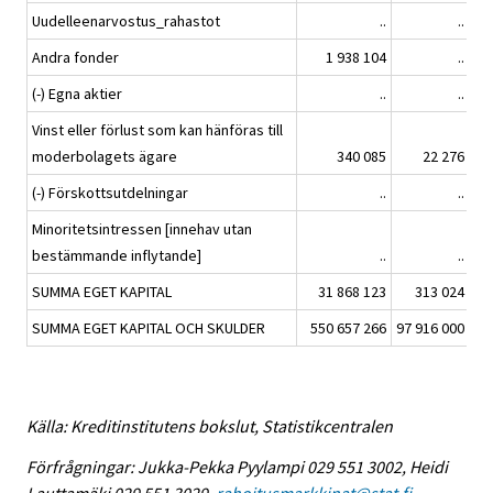
Uudelleenarvostus_rahastot
..
..
Andra fonder
1 938 104
..
(-) Egna aktier
..
..
Vinst eller förlust som kan hänföras till
moderbolagets ägare
340 085
22 276
(-) Förskottsutdelningar
..
..
Minoritetsintressen [innehav utan
bestämmande inflytande]
..
..
SUMMA EGET KAPITAL
31 868 123
313 024
SUMMA EGET KAPITAL OCH SKULDER
550 657 266
97 916 000
Källa: Kreditinstitutens bokslut, Statistikcentralen
Förfrågningar: Jukka-Pekka Pyylampi 029 551 3002, Heidi