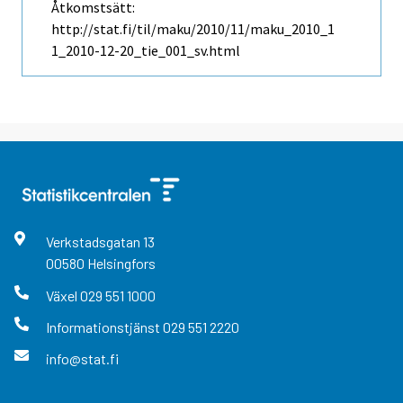
Åtkomstsätt:
http://stat.fi/til/maku/2010/11/maku_2010_1
1_2010-12-20_tie_001_sv.html
Verkstadsgatan
13
00580
Helsingfors
Växel
029 551 1000
Informationstjänst
029 551 2220
info@stat.fi