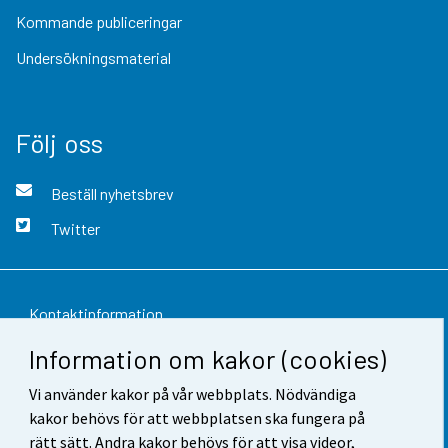
Kommande publiceringar
Undersökningsmaterial
Följ oss
Beställ nyhetsbrev
Twitter
Kontaktinformation
Information om kakor (cookies)
Respons
Vi använder kakor på vår webbplats. Nödvändiga
Användarvillkor
kakor behövs för att webbplatsen ska fungera på
Dataskydd
rätt sätt. Andra kakor behövs för att visa videor,