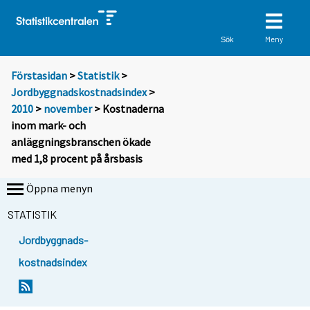
Meny
Sök
Förstasidan
>
Statistik
>
Jordbyggnadskostnadsindex
>
2010
>
november
> Kostnaderna
inom mark- och
anläggningsbranschen ökade
med 1,8 procent på årsbasis
Öppna menyn
STATISTIK
Jordbyggnads-
kostnadsindex
Y
Y
o
o