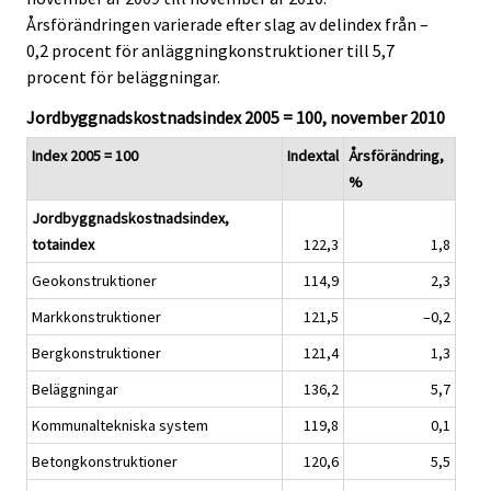
i
i
Årsförändringen varierade efter slag av delindex från –
c
c
0,2 procent för anläggningkonstruktioner till 5,7
e
e
procent för beläggningar.
.
.
Jordbyggnadskostnadsindex 2005 = 100, november 2010
Index 2005 = 100
Indextal
Årsförändring,
%
Jordbyggnadskostnadsindex,
totaindex
122,3
1,8
Geokonstruktioner
114,9
2,3
Markkonstruktioner
121,5
–0,2
Bergkonstruktioner
121,4
1,3
Beläggningar
136,2
5,7
Kommunaltekniska system
119,8
0,1
Betongkonstruktioner
120,6
5,5