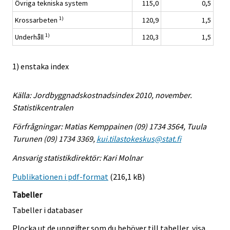
Övriga tekniska system
115,0
0,5
1)
Krossarbeten
120,9
1,5
1)
Underhåll
120,3
1,5
1) enstaka index
Källa: Jordbyggnadskostnadsindex 2010, november.
Statistikcentralen
Förfrågningar: Matias Kemppainen (09) 1734 3564, Tuula
Turunen (09) 1734 3369,
kui.tilastokeskus@stat.fi
Ansvarig statistikdirektör: Kari Molnar
Publikationen i pdf-format
(216,1 kB)
Tabeller
Tabeller i databaser
Plocka ut de uppgifter som du behöver till tabeller, visa