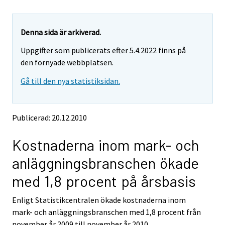
u
u
a
a
r
r
e
e
Denna sida är arkiverad.
m
m
Uppgifter som publicerats efter 5.4.2022 finns på
o
o
v
v
den förnyade webbplatsen.
i
i
Gå till den nya statistiksidan.
n
n
g
g
t
t
o
o
Publicerad: 20.12.2010
a
a
n
n
Kostnaderna inom mark- och
o
o
t
t
anläggningsbranschen ökade
h
h
e
e
med 1,8 procent på årsbasis
r
r
s
s
Enligt Statistikcentralen ökade kostnaderna inom
e
e
mark- och anläggningsbranschen med 1,8 procent från
r
r
v
v
november år 2009 till november år 2010.