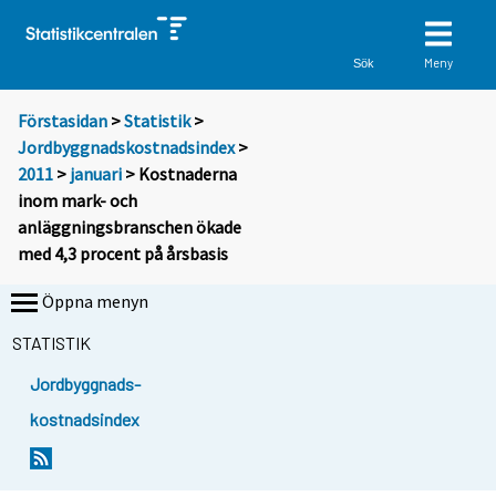
Meny
Sök
Förstasidan
>
Statistik
>
Jordbyggnadskostnadsindex
>
2011
>
januari
> Kostnaderna
inom mark- och
anläggningsbranschen ökade
med 4,3 procent på årsbasis
Öppna menyn
STATISTIK
Jordbyggnads-
kostnadsindex
Y
Y
o
o