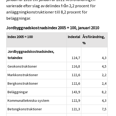
i
i
varierade efter slag av delindex från 2,2 procent för
c
c
anläggningkonstruktioner till 8,2 procent för
e
e
beläggningar.
.
.
Jordbyggnadskostnadsindex 2005 = 100, januari 2010
Index 2005 = 100
Indextal
Årsförändring,
%
Jordbyggnadskostnadsindex,
totaindex
124,7
4,3
Geokonstruktioner
116,8
4,5
Markkonstruktioner
122,6
2,2
Bergkonstruktioner
122,6
2,4
Beläggningar
143,9
8,2
Kommunaltekniska system
122,9
4,3
Betongkonstruktioner
121,3
7,5