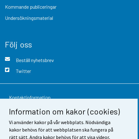
Kommande publiceringar
Undersökningsmaterial
Följ oss
Beställ nyhetsbrev
Twitter
Kontaktinformation
Information om kakor (cookies)
Respons
Vi använder kakor på vår webbplats. Nödvändiga
Användarvillkor
kakor behövs för att webbplatsen ska fungera på
Dataskydd
rätt sätt. Andra kakor behövs för att visa videor,