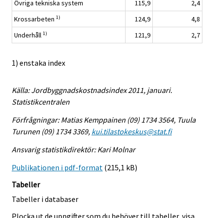
Övriga tekniska system
115,9
2,4
1)
Krossarbeten
124,9
4,8
1)
Underhåll
121,9
2,7
1) enstaka index
Källa: Jordbyggnadskostnadsindex 2011, januari.
Statistikcentralen
Förfrågningar: Matias Kemppainen (09) 1734 3564, Tuula
Turunen (09) 1734 3369,
kui.tilastokeskus@stat.fi
Ansvarig statistikdirektör: Kari Molnar
Publikationen i pdf-format
(215,1 kB)
Tabeller
Tabeller i databaser
Plocka ut de uppgifter som du behöver till tabeller, visa