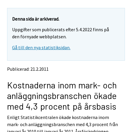
u
u
a
a
r
r
e
e
Denna sida är arkiverad.
m
m
Uppgifter som publicerats efter 5.4.2022 finns på
o
o
v
v
den förnyade webbplatsen.
i
i
Gå till den nya statistiksidan.
n
n
g
g
t
t
o
o
Publicerad: 21.2.2011
a
a
n
n
Kostnaderna inom mark- och
o
o
t
t
anläggningsbranschen ökade
h
h
e
e
med 4,3 procent på årsbasis
r
r
s
s
Enligt Statistikcentralen ökade kostnaderna inom
e
e
mark- och anläggningsbranschen med 4,3 procent från
r
r
v
v
januari år 2010 till januari år 2011. Årsförändringen