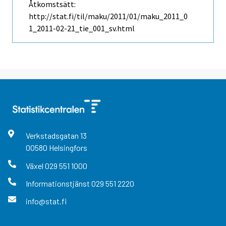
Åtkomstsätt:
http://stat.fi/til/maku/2011/01/maku_2011_0
1_2011-02-21_tie_001_sv.html
Verkstadsgatan
13
00580
Helsingfors
Växel
029 551 1000
Informationstjänst
029 551 2220
info@stat.fi