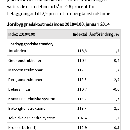
i
i
varierade efter delindex från –0,6 procent för
c
c
beläggningar till 2,9 procent för bergkonstruktioner.
e
e
.
.
Jordbyggnadskostnadsindex 2010=100, januari 2014
Index 2010=100
Indextal
Årsförändring, %
Jordbyggnadskostnader,
totalindex
113,3
1,2
Geokonstruktioner
110,5
0,4
Markkonstruktioner
112,5
1,2
Bergkonstruktioner
113,5
2,9
Beläggningar
119,7
-0,6
Kommunaltekniska system
113,2
1,7
Betongkonstruktioner
113,4
2,1
Tekniska och andra system
107,4
1,3
Krossarbeten 1)
112,9
0,5