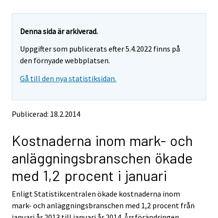
u
u
a
a
r
r
e
e
Denna sida är arkiverad.
m
m
Uppgifter som publicerats efter 5.4.2022 finns på
o
o
v
v
den förnyade webbplatsen.
i
i
Gå till den nya statistiksidan.
n
n
g
g
t
t
o
o
Publicerad: 18.2.2014
a
a
n
n
Kostnaderna inom mark- och
o
o
t
t
anläggningsbranschen ökade
h
h
e
e
med 1,2 procent i januari
r
r
s
s
Enligt Statistikcentralen ökade kostnaderna inom
e
e
mark- och anläggningsbranschen med 1,2 procent från
r
r
v
v
januari år 2013 till januari år 2014. Årsförändringen