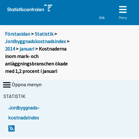
Meny
Sök
Förstasidan
>
Statistik
>
Jordbyggnadskostnadsindex
>
2014
>
januari
> Kostnaderna
inom mark- och
anläggningsbranschen ökade
med 1,2 procent i januari
Öppna menyn
STATISTIK
Jordbyggnads-
kostnadsindex
Y
Y
o
o