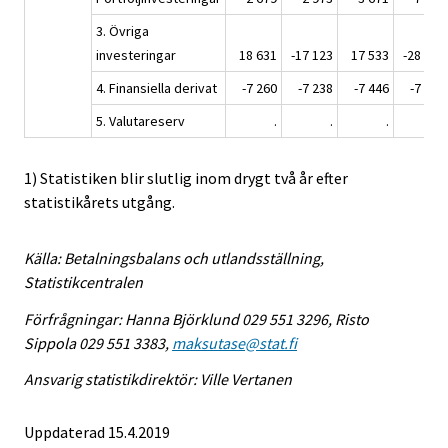
3. Övriga
investeringar
18 631
-17 123
17 533
-28 146
4. Finansiella derivat
-7 260
-7 238
-7 446
-7 211
5. Valutareserv
.
.
.
.
1) Statistiken blir slutlig inom drygt två år efter
statistikårets utgång.
Källa: Betalningsbalans och utlandsställning,
Statistikcentralen
Förfrågningar: Hanna Björklund 029 551 3296, Risto
Sippola 029 551 3383,
maksutase@stat.fi
Ansvarig statistikdirektör: Ville Vertanen
Uppdaterad 15.4.2019