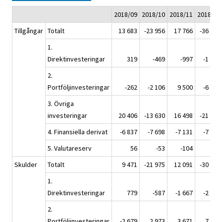
2018/09
2018/10
2018/11
2018/12
Tillgångar
Totalt
13 683
-23 956
17 766
-36 780
1.
Direktinvesteringar
319
-469
-997
-1 261
2.
Portföljinvesteringar
-262
-2 106
9 500
-6 391
3. Övriga
investeringar
20 406
-13 630
16 498
-21 433
4. Finansiella derivat
-6 837
-7 698
-7 131
-7 828
5. Valutareserv
56
-53
-104
133
Skulder
Totalt
9 471
-21 975
12 091
-30 304
1.
Direktinvesteringar
779
-587
-1 667
-2 207
2.
Portföljinvesteringar
-2 679
2 973
3 671
7 260