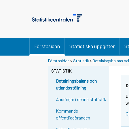
Förstasidan
Statistiska uppgifter
St
Förstasidan
>
Statistik
>
Betalningsbalans och
STATISTIK
Betalningsbalans och
D
utlandsställning
U
Ändringar i denna statistik
w
Kommande
G
offentliggöranden