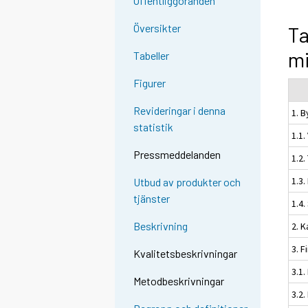
Offentliggöranden
Översikter
Ta
mi
Tabeller
Figurer
Revideringar i denna
1. 
statistik
1.1.
Pressmeddelanden
1.2.
1.3
Utbud av produkter och
tjänster
1.4
Beskrivning
2. K
3. F
Kvalitetsbeskrivningar
3.1.
Metodbeskrivningar
3.2.