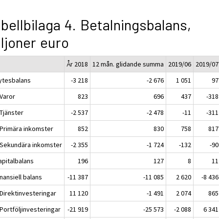
bellbilaga 4. Betalningsbalans,
ljoner euro
År 2018
12 mån. glidande summa
2019/06
2019/07
Bytesbalans
-3 218
-2 676
1 051
97
 Varor
823
696
437
-318
 Tjänster
-2 537
-2 478
-11
-311
. Primära inkomster
852
830
758
817
. Sekundära inkomster
-2 355
-1 724
-132
-90
apitalbalans
196
127
8
11
inansiell balans
-11 387
-11 085
2 620
-8 436
 Direktinvesteringar
11 120
-1 491
2 074
865
 Portföljinvesteringar
-21 919
-25 573
-2 088
6 341