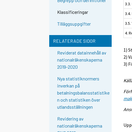
Begrepp och definitioner
3.3.
Klassificeringar
3.4.
3.5.
Tilläggsuppgifter
4. 
RELATERADE SIDOR
1) S
Reviderat datainnehåll av
2) V
nationalräkenskaperna
3) F
2019-2020
Nya statistiknormers
Käll
inverkan på
Förf
betalningsbalansstatistike
mak
n och statistiken över
utlandsställningen
Ansv
Revidering av
Upp
nationalräkenskaperna