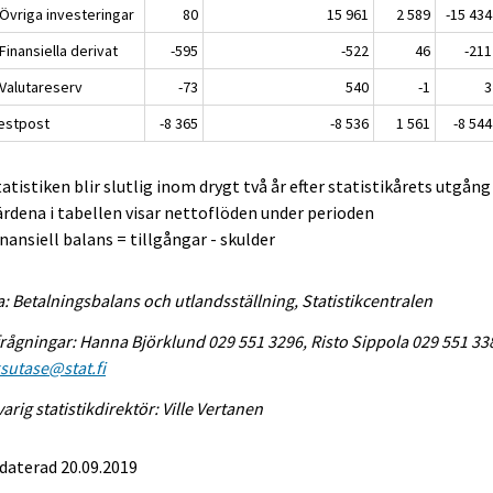
 Övriga investeringar
80
15 961
2 589
-15 434
 Finansiella derivat
-595
-522
46
-211
 Valutareserv
-73
540
-1
3
Restpost
-8 365
-8 536
1 561
-8 544
tatistiken blir slutlig inom drygt två år efter statistikårets utgång
ärdena i tabellen visar nettoflöden under perioden
inansiell balans = tillgångar - skulder
a: Betalningsbalans och utlandsställning, Statistikcentralen
rågningar: Hanna Björklund 029 551 3296, Risto Sippola 029 551 33
sutase@stat.fi
arig statistikdirektör: Ville Vertanen
daterad 20.09.2019