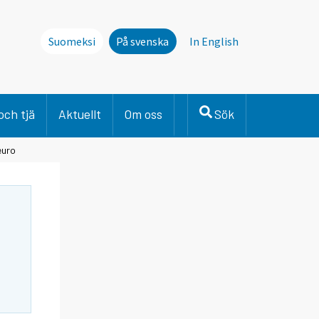
Suomeksi
På svenska
In English
och tjä
Aktuellt
Om oss
Sök
euro