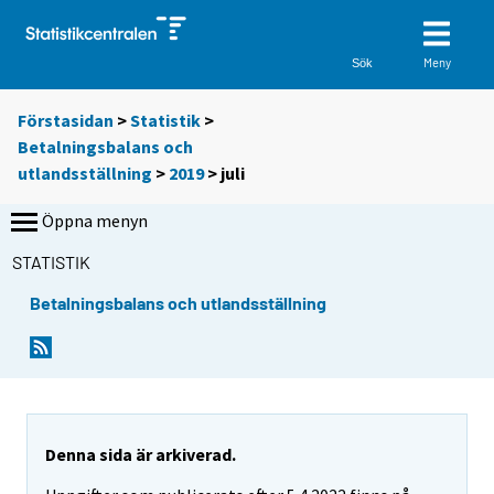
Meny
Sök
Förstasidan
>
Statistik
>
Betalningsbalans och
utlandsställning
>
2019
>
juli
Öppna menyn
STATISTIK
Betalningsbalans och utlandsställning
Denna sida är arkiverad.