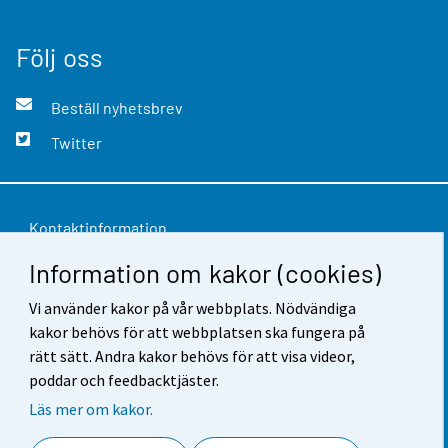
Följ oss
Beställ nyhetsbrev
Twitter
Kontaktinformation
Information om kakor (cookies)
Respons
Vi använder kakor på vår webbplats. Nödvändiga
Användarvillkor
kakor behövs för att webbplatsen ska fungera på
Dataskydd
rätt sätt. Andra kakor behövs för att visa videor,
poddar och feedbacktjäster.
Tillgänglighet
Läs mer om kakor.
Information om webbplatsen