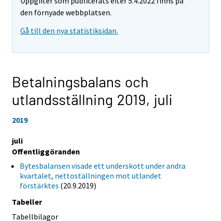
Uppgifter som publicerats efter 5.4.2022 finns på
den förnyade webbplatsen.
Gå till den nya statistiksidan.
Betalningsbalans och
utlandsställning 2019,
juli
2019
juli
Offentliggöranden
Bytesbalansen visade ett underskott under andra
kvartalet, nettoställningen mot utlandet
förstärktes
(20.9.2019)
Tabeller
Tabellbilagor