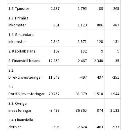
1.2. Tjänster
-2 537
-1 795
-89
-265
1.3. Primära
inkomster
861
1 129
806
487
1.4. Sekundära
inkomster
-2 342
-1 871
-128
-131
2. Kapitalbalans
197
182
9
9
3. Finansiell balans
-12 858
2 467
2 348
-35
3.1.
Direktinvesteringar
11 543
-497
437
-251
3.2.
Portföljinvesteringar
-20 252
-31 379
1 518
-1 944
3.3. Övriga
investeringar
-3 438
36 365
874
3 132
3.4. Finansiella
derivat
-595
-2 624
-463
-977