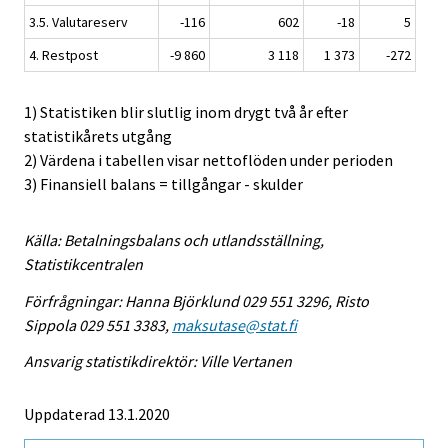
3.5. Valutareserv
-116
602
-18
5
4. Restpost
-9 860
3 118
1 373
-272
1) Statistiken blir slutlig inom drygt två år efter
statistikårets utgång
2) Värdena i tabellen visar nettoflöden under perioden
3) Finansiell balans = tillgångar - skulder
Källa: Betalningsbalans och utlandsställning,
Statistikcentralen
Förfrågningar: Hanna Björklund 029 551 3296, Risto
Sippola 029 551 3383,
maksutase@stat.fi
Ansvarig statistikdirektör: Ville Vertanen
Uppdaterad 13.1.2020