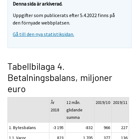
Denna sida är arkiverad.
Uppgifter som publicerats efter 5.4.2022 finns på
den förnyade webbplatsen.
Gå till den nya statistiksidan.
Tabellbilaga 4.
Betalningsbalans, miljoner
euro
År
12 mån.
2019/10
2019/11
2018
glidande
summa
1. Bytesbalans
-3 195
-832
966
227
1.1. Varor
823
1 705
377
136