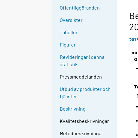
Offentliggöranden
Be
Översikter
2
Tabeller
201
Figurer
no
Revideringar i denna
O
statistik
Pressmeddelanden
T
Utbud av produkter och
tjänster
Beskrivning
Kvalitetsbeskrivningar
Metodbeskrivningar