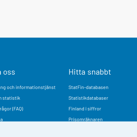
a oss
Hitta snabbt
ng och informationstjänst
StatFin-databasen
 statistik
Statistikdatabaser
frågor (FAQ)
Finland i siffror
ia
Prisomräknaren
Kommande publiceringar