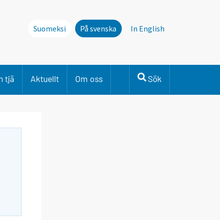
Suomeksi
På svenska
In English
 tjä
Aktuellt
Om oss
Sök