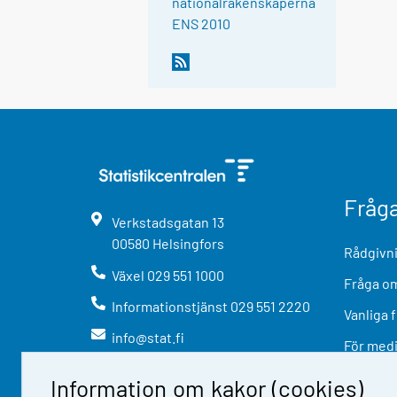
nationalräkenskaperna
ENS 2010
Fråg
Verkstadsgatan
13
00580
Helsingfors
Rådgivni
Växel
029 551 1000
Fråga om
Informationstjänst
029 551 2220
Vanliga 
info@stat.fi
För med
Information om kakor (cookies)