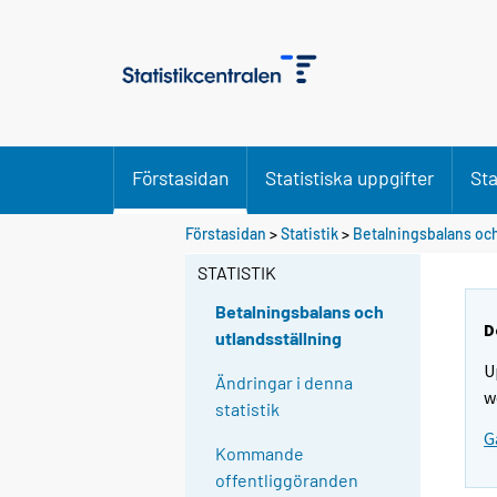
Förstasidan
Statistiska uppgifter
Sta
Förstasidan
>
Statistik
>
Betalningsbalans och
STATISTIK
Betalningsbalans och
D
utlandsställning
U
Ändringar i denna
w
statistik
G
Kommande
offentliggöranden