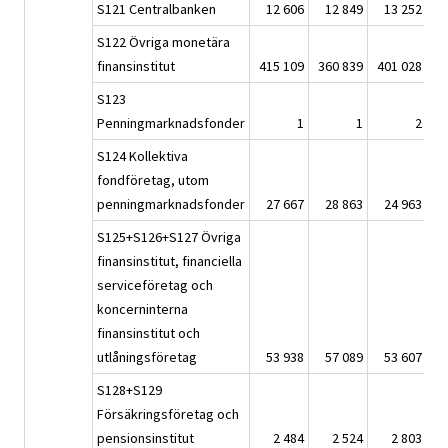
S121 Centralbanken
12 606
12 849
13 252
S122 Övriga monetära
finansinstitut
415 109
360 839
401 028
3
S123
Penningmarknadsfonder
1
1
2
S124 Kollektiva
fondföretag, utom
penningmarknadsfonder
27 667
28 863
24 963
S125+S126+S127 Övriga
finansinstitut, financiella
serviceföretag och
koncerninterna
finansinstitut och
utlåningsföretag
53 938
57 089
53 607
S128+S129
Försäkringsföretag och
pensionsinstitut
2 484
2 524
2 803