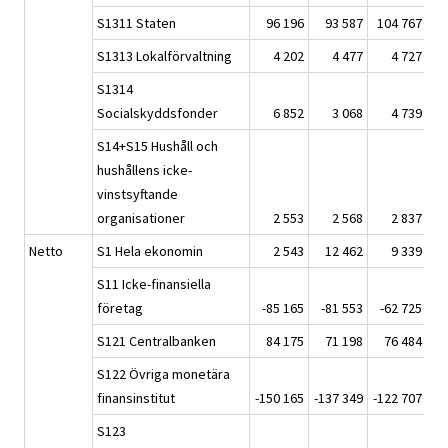
S1311 Staten
96 196
93 587
104 767
1
S1313 Lokalförvaltning
4 202
4 477
4 727
S1314
Socialskyddsfonder
6 852
3 068
4 739
S14+S15 Hushåll och
hushållens icke-
vinstsyftande
organisationer
2 553
2 568
2 837
Netto
S1 Hela ekonomin
2 543
12 462
9 339
S11 Icke-finansiella
företag
-85 165
-81 553
-62 725
-
S121 Centralbanken
84 175
71 198
76 484
S122 Övriga monetära
finansinstitut
-150 165
-137 349
-122 707
-1
S123