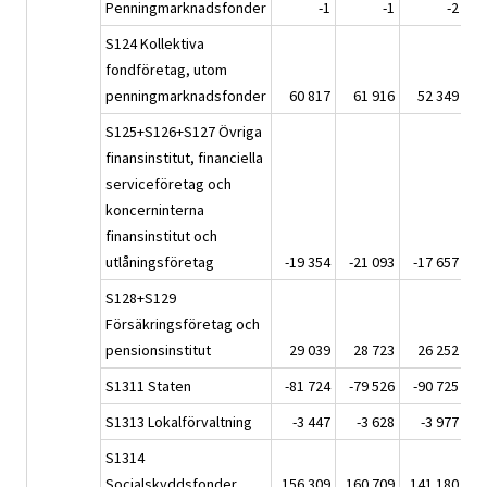
Penningmarknadsfonder
-1
-1
-2
S124 Kollektiva
fondföretag, utom
penningmarknadsfonder
60 817
61 916
52 349
S125+S126+S127 Övriga
finansinstitut, financiella
serviceföretag och
koncerninterna
finansinstitut och
utlåningsföretag
-19 354
-21 093
-17 657
-
S128+S129
Försäkringsföretag och
pensionsinstitut
29 039
28 723
26 252
S1311 Staten
-81 724
-79 526
-90 725
-
S1313 Lokalförvaltning
-3 447
-3 628
-3 977
S1314
Socialskyddsfonder
156 309
160 709
141 180
1