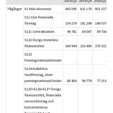
2019/Q3
2019/Q4
2020/Q1
20
Tillgånger
S1 Hela ekonomin
863 595
821 176
851 327
8
S11 Icke-finansiella
företag
154 276
161 296
166 537
1
S121 Centralbanken
96 781
84 047
89 736
1
S122 Övriga monetära
finansinstitut
264 944
223 490
278 321
2
S123
Penningmarknadsfonder
.
.
.
S124 Kollektiva
fondföretag, utom
penningmarknadsfonder
88 484
90 779
77 313
S125+S126+S127 Övriga
finansinstitut, financiella
serviceföretag och
koncerninterna