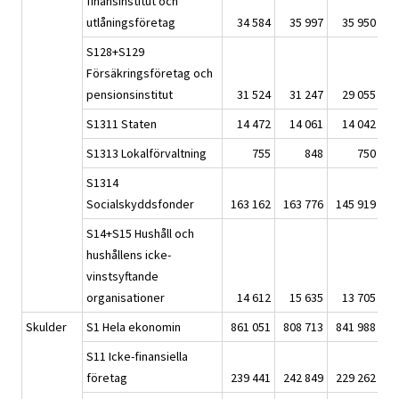
finansinstitut och
utlåningsföretag
34 584
35 997
35 950
S128+S129
Försäkringsföretag och
pensionsinstitut
31 524
31 247
29 055
S1311 Staten
14 472
14 061
14 042
S1313 Lokalförvaltning
755
848
750
S1314
Socialskyddsfonder
163 162
163 776
145 919
1
S14+S15 Hushåll och
hushållens icke-
vinstsyftande
organisationer
14 612
15 635
13 705
Skulder
S1 Hela ekonomin
861 051
808 713
841 988
8
S11 Icke-finansiella
företag
239 441
242 849
229 262
2