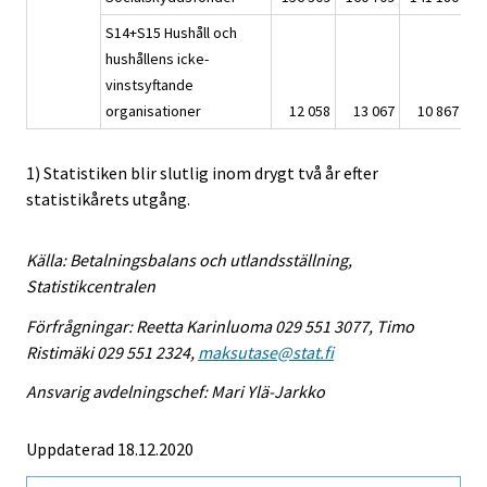
S14+S15 Hushåll och
hushållens icke-
vinstsyftande
organisationer
12 058
13 067
10 867
1) Statistiken blir slutlig inom drygt två år efter
statistikårets utgång.
Källa: Betalningsbalans och utlandsställning,
Statistikcentralen
Förfrågningar: Reetta Karinluoma 029 551 3077, Timo
Ristimäki 029 551 2324,
maksutase@stat.fi
Ansvarig avdelningschef: Mari Ylä-Jarkko
Uppdaterad 18.12.2020