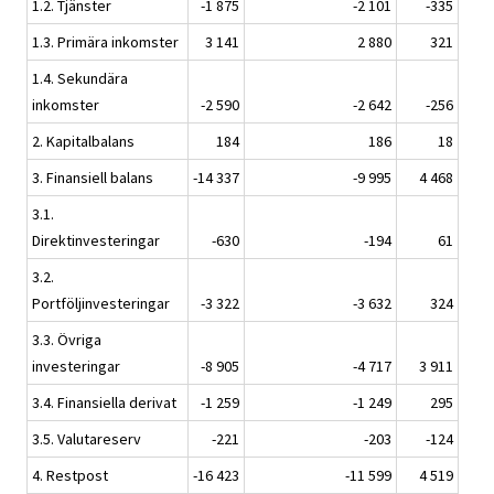
1.2. Tjänster
-1 875
-2 101
-335
1.3. Primära inkomster
3 141
2 880
321
1.4. Sekundära
inkomster
-2 590
-2 642
-256
2. Kapitalbalans
184
186
18
3. Finansiell balans
-14 337
-9 995
4 468
3.1.
Direktinvesteringar
-630
-194
61
3.2.
Portföljinvesteringar
-3 322
-3 632
324
3.3. Övriga
investeringar
-8 905
-4 717
3 911
3.4. Finansiella derivat
-1 259
-1 249
295
3.5. Valutareserv
-221
-203
-124
4. Restpost
-16 423
-11 599
4 519