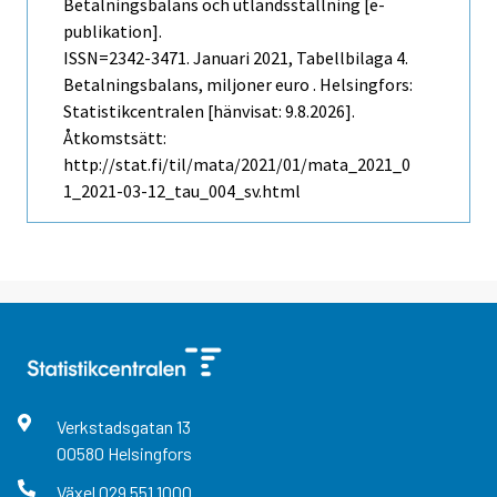
Betalningsbalans och utlandsställning [e-
publikation].
ISSN=2342-3471.
Januari
2021, Tabellbilaga 4.
Betalningsbalans, miljoner euro . Helsingfors:
Statistikcentralen [hänvisat: 9.8.2026].
Åtkomstsätt:
http://stat.fi/til/mata/2021/01/mata_2021_0
1_2021-03-12_tau_004_sv.html
Verkstadsgatan
13
00580
Helsingfors
Växel
029 551 1000