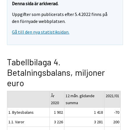
Denna sida är arkiverad.
Uppgifter som publicerats efter 5.4.2022 finns på
den förnyade webbplatsen.
Gå till den nya statistiksidan.
Tabellbilaga 4.
Betalningsbalans, miljoner
euro
År
12 mån. glidande
2021/01
2020
summa
1. Bytesbalans
1 902
1 418
-70
1.1. Varor
3 226
3 281
200