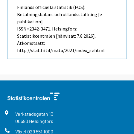
Finlands officiella statistik (FOS):
Betalningsbalans och utlandsställning [e-
publikation].
ISSN=2342-3471. Helsingfors:
Statistikcentralen [hänvisat: 7.8.2026].
Åtkomstsätt:
http://stat.fi/til/mata/2021/index_sv.html
Verkstadsgatan
13
00580
Helsingfors
Växel
029 551 1000