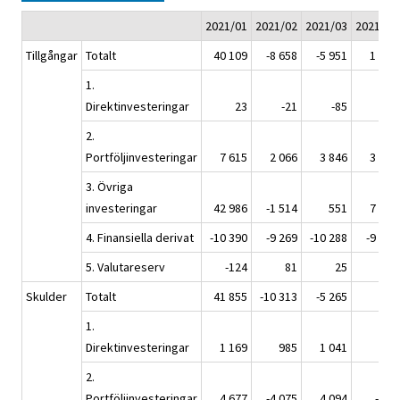
2021/01
2021/02
2021/03
2021/04
Tillgångar
Totalt
40 109
-8 658
-5 951
1 770
1.
Direktinvesteringar
23
-21
-85
15
2.
Portföljinvesteringar
7 615
2 066
3 846
3 750
3. Övriga
investeringar
42 986
-1 514
551
7 477
4. Finansiella derivat
-10 390
-9 269
-10 288
-9 456
5. Valutareserv
-124
81
25
-15
Skulder
Totalt
41 855
-10 313
-5 265
870
1.
Direktinvesteringar
1 169
985
1 041
566
2.
Portföljinvesteringar
4 677
-4 075
4 094
-334