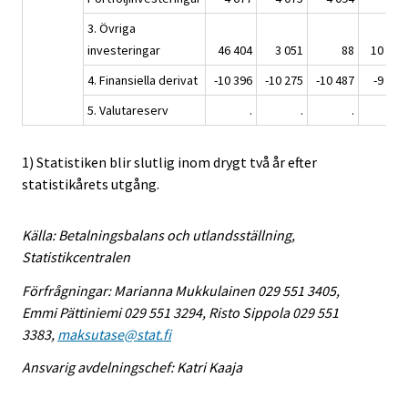
3. Övriga
investeringar
46 404
3 051
88
10 103
4. Finansiella derivat
-10 396
-10 275
-10 487
-9 465
5. Valutareserv
.
.
.
.
1) Statistiken blir slutlig inom drygt två år efter
statistikårets utgång.
Källa: Betalningsbalans och utlandsställning,
Statistikcentralen
Förfrågningar: Marianna Mukkulainen 029 551 3405,
Emmi Pättiniemi 029 551 3294, Risto Sippola 029 551
3383,
maksutase@stat.fi
Ansvarig avdelningschef: Katri Kaaja