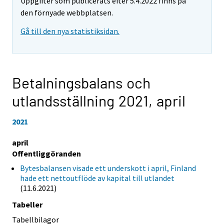
Uppgifter som publicerats efter 5.4.2022 finns på
den förnyade webbplatsen.
Gå till den nya statistiksidan.
Betalningsbalans och
utlandsställning 2021,
april
2021
april
Offentliggöranden
Bytesbalansen visade ett underskott i april, Finland
hade ett nettoutflöde av kapital till utlandet
(11.6.2021)
Tabeller
Tabellbilagor