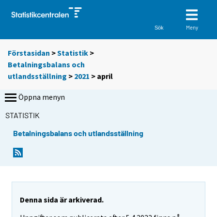
Meny
Sök
Förstasidan
>
Statistik
>
Betalningsbalans och
utlandsställning
>
2021
>
april
Öppna menyn
STATISTIK
Betalningsbalans och utlandsställning
Denna sida är arkiverad.