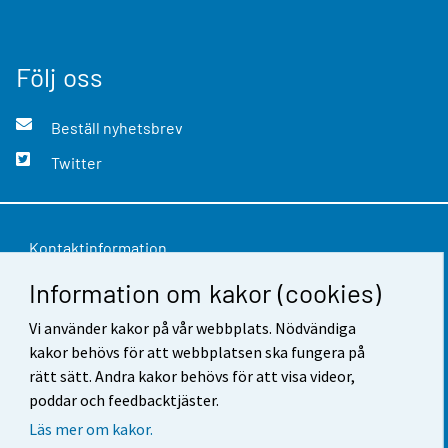
Följ oss
Beställ nyhetsbrev
Twitter
Kontaktinformation
Information om kakor (cookies)
Respons
Vi använder kakor på vår webbplats. Nödvändiga
Användarvillkor
kakor behövs för att webbplatsen ska fungera på
Dataskydd
rätt sätt. Andra kakor behövs för att visa videor,
poddar och feedbacktjäster.
Tillgänglighet
Läs mer om kakor.
Information om webbplatsen