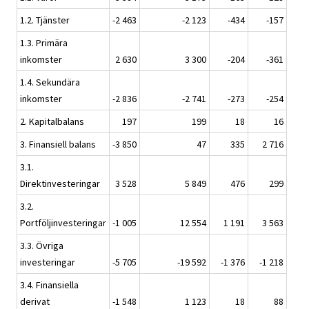
1.2. Tjänster
-2 463
-2 123
-434
-157
1.3. Primära
inkomster
2 630
3 300
-204
-361
1.4. Sekundära
inkomster
-2 836
-2 741
-273
-254
2. Kapitalbalans
197
199
18
16
3. Finansiell balans
-3 850
47
335
2 716
3.1.
Direktinvesteringar
3 528
5 849
476
299
3.2.
Portföljinvesteringar
-1 005
12 554
1 191
3 563
3.3. Övriga
investeringar
-5 705
-19 592
-1 376
-1 218
3.4. Finansiella
derivat
-1 548
1 123
18
88