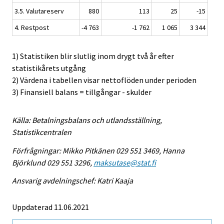
3.5. Valutareserv
880
113
25
-15
4. Restpost
-4 763
-1 762
1 065
3 344
1) Statistiken blir slutlig inom drygt två år efter
statistikårets utgång
2) Värdena i tabellen visar nettoflöden under perioden
3) Finansiell balans = tillgångar - skulder
Källa: Betalningsbalans och utlandsställning,
Statistikcentralen
Förfrågningar: Mikko Pitkänen 029 551 3469, Hanna
Björklund 029 551 3296,
maksutase@stat.fi
Ansvarig avdelningschef: Katri Kaaja
Uppdaterad 11.06.2021