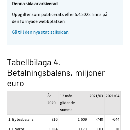
Denna sida är arkiverad.
Uppgifter som publicerats efter 5.4.2022 finns på
den förnyade webbplatsen.
Gå till den nya statistiksidan.
Tabellbilaga 4.
Betalningsbalans, miljoner
euro
År
12 mån.
2021/03
2021/04
2020
glidande
summa
1. Bytesbalans
716
1 609
-748
-644
1.1. Varor
3 384
3 173
163
128