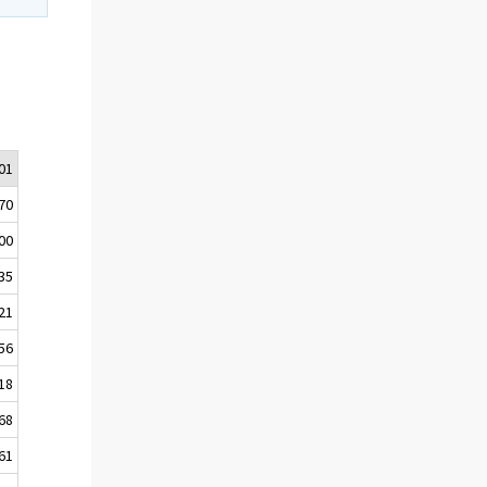
01
-70
00
35
21
56
18
68
61