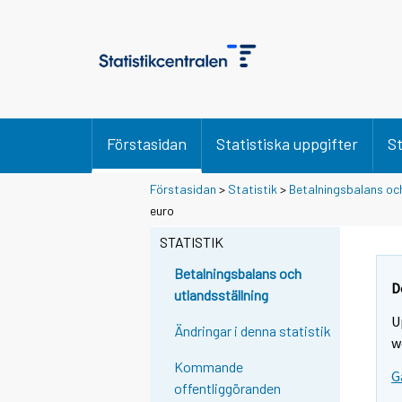
Förstasidan
Statistiska uppgifter
St
Förstasidan
>
Statistik
>
Betalningsbalans och
euro
STATISTIK
Betalningsbalans och
D
utlandsställning
U
Ändringar i denna statistik
w
Kommande
G
offentliggöranden