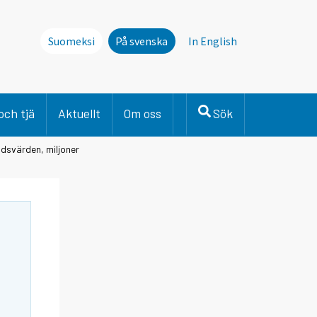
Suomeksi
På svenska
In English
och tjä
Aktuellt
Om oss
Sök
adsvärden, miljoner