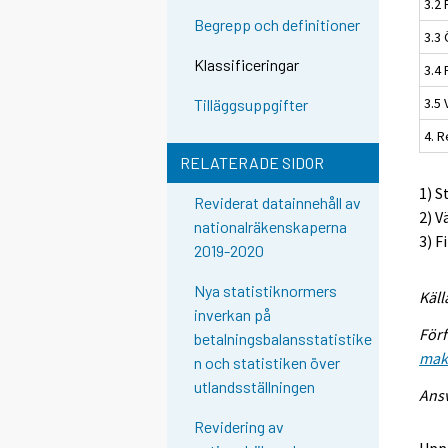
3.2 
Begrepp och definitioner
3.3 
Klassificeringar
3.4 
3.5
Tilläggsuppgifter
4. 
RELATERADE SIDOR
1) S
Reviderat datainnehåll av
2) V
nationalräkenskaperna
3) F
2019-2020
Nya statistiknormers
Käll
inverkan på
Förf
betalningsbalansstatistike
mak
n och statistiken över
utlandsställningen
Ansv
Revidering av
Upp