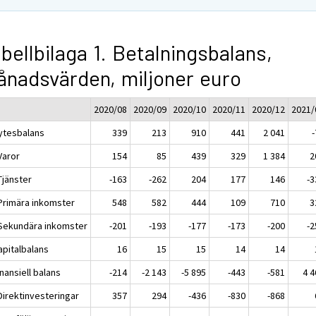
bellbilaga 1. Betalningsbalans,
nadsvärden, miljoner euro
2020/08
2020/09
2020/10
2020/11
2020/12
2021/
Bytesbalans
339
213
910
441
2 041
Varor
154
85
439
329
1 384
2
Tjänster
-163
-262
204
177
146
-3
 Primära inkomster
548
582
444
109
710
3
 Sekundära inkomster
-201
-193
-177
-173
-200
-2
apitalbalans
16
15
15
14
14
inansiell balans
-214
-2 143
-5 895
-443
-581
4 4
Direktinvesteringar
357
294
-436
-830
-868