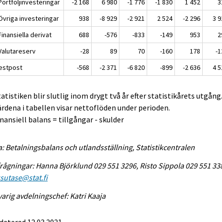
Portföljinvesteringar
-2 168
6 980
-1 776
-1 830
1 452
3
Övriga investeringar
938
-8 929
-2 921
2 524
-2 296
3 9
Finansiella derivat
688
-576
-833
-149
953
2
 Valutareserv
-28
89
70
-160
178
-1
Restpost
-568
-2 371
-6 820
-899
-2 636
4 5
tatistiken blir slutlig inom drygt två år efter statistikårets utgång
ärdena i tabellen visar nettoflöden under perioden.
inansiell balans = tillgångar - skulder
a: Betalningsbalans och utlandsställning, Statistikcentralen
rågningar: Hanna Björklund 029 551 3296, Risto Sippola 029 551 33
sutase@stat.fi
arig avdelningschef: Katri Kaaja
daterad 12.03.2021