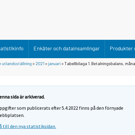
atistikinfo
Enkäter och datainsamlingar
Produkter 
 utlandsställning
>
2021
>
januari
> Tabellbilaga 1. Betalningsbalans, mån
enna sida är arkiverad.
ppgifter som publicerats efter 5.4.2022 finns på den förnyade
ebbplatsen.
å till den nya statistiksidan.