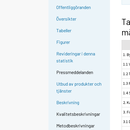
Offentliggöranden
Översikter
Ta
må
Tabeller
Figurer
Revideringar i denna
1. 
statistik
1.1 
Pressmeddelanden
1.2 
1.3
Utbud av produkter och
tjänster
1.4
Beskrivning
2. K
3. F
Kvalitetsbeskrivningar
3.1 
Metodbeskrivningar