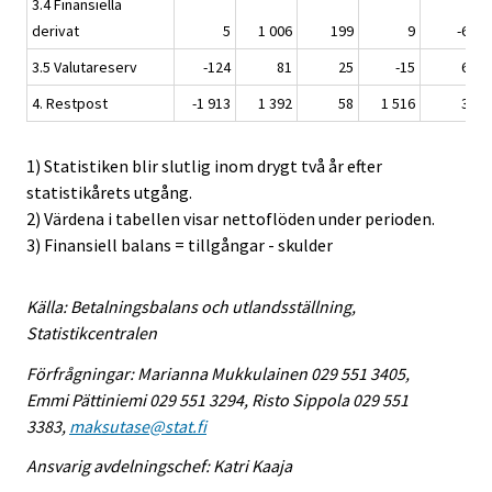
3.4 Finansiella
derivat
5
1 006
199
9
-69
3.5 Valutareserv
-124
81
25
-15
64
4. Restpost
-1 913
1 392
58
1 516
32
1) Statistiken blir slutlig inom drygt två år efter
statistikårets utgång.
2) Värdena i tabellen visar nettoflöden under perioden.
3) Finansiell balans = tillgångar - skulder
Källa: Betalningsbalans och utlandsställning,
Statistikcentralen
Förfrågningar: Marianna Mukkulainen 029 551 3405,
Emmi Pättiniemi 029 551 3294, Risto Sippola 029 551
3383,
maksutase@stat.fi
Ansvarig avdelningschef: Katri Kaaja