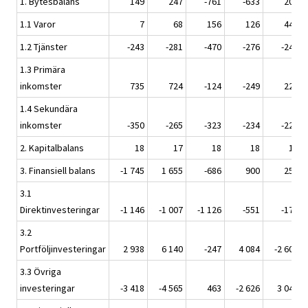
1. Bytesbalans
149
247
-761
-633
200
1.1 Varor
7
68
156
126
441
1.2 Tjänster
-243
-281
-470
-276
-241
1.3 Primära
inkomster
735
724
-124
-249
229
1.4 Sekundära
inkomster
-350
-265
-323
-234
-229
2. Kapitalbalans
18
17
18
18
18
3. Finansiell balans
-1 745
1 655
-686
900
250
3.1
Direktinvesteringar
-1 146
-1 007
-1 126
-551
-178
3.2
Portföljinvesteringar
2 938
6 140
-247
4 084
-2 608
3.3 Övriga
investeringar
-3 418
-4 565
463
-2 626
3 041