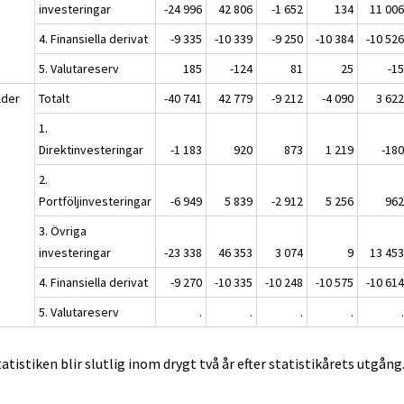
investeringar
-24 996
42 806
-1 652
134
11 00
4. Finansiella derivat
-9 335
-10 339
-9 250
-10 384
-10 52
5. Valutareserv
185
-124
81
25
-1
lder
Totalt
-40 741
42 779
-9 212
-4 090
3 62
1.
Direktinvesteringar
-1 183
920
873
1 219
-18
2.
Portföljinvesteringar
-6 949
5 839
-2 912
5 256
96
3. Övriga
investeringar
-23 338
46 353
3 074
9
13 45
4. Finansiella derivat
-9 270
-10 335
-10 248
-10 575
-10 61
5. Valutareserv
.
.
.
.
tatistiken blir slutlig inom drygt två år efter statistikårets utgång