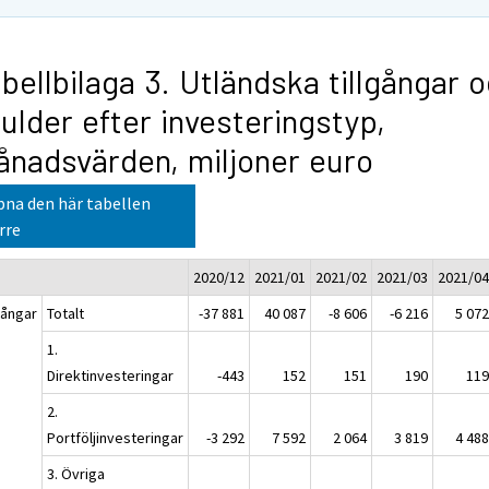
bellbilaga 3. Utländska tillgångar 
ulder efter investeringstyp,
nadsvärden, miljoner euro
na den här tabellen
rre
2020/12
2021/01
2021/02
2021/03
2021/0
gångar
Totalt
-37 881
40 087
-8 606
-6 216
5 07
1.
Direktinvesteringar
-443
152
151
190
11
2.
Portföljinvesteringar
-3 292
7 592
2 064
3 819
4 48
3. Övriga