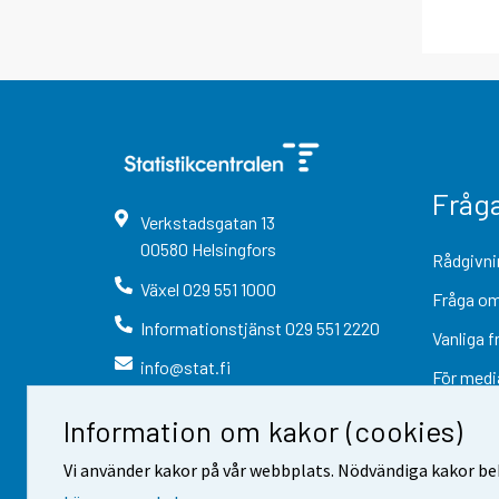
Fråg
Verkstadsgatan
13
00580
Helsingfors
Rådgivni
Växel
029 551 1000
Fråga om
Informationstjänst
029 551 2220
Vanliga f
info@stat.fi
För medi
Information om kakor (cookies)
Vi använder kakor på vår webbplats. Nödvändiga kakor beh