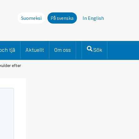
Suomeksi
På svenska
In English
och tjä
Aktuellt
Om oss
Sök
kulder efter