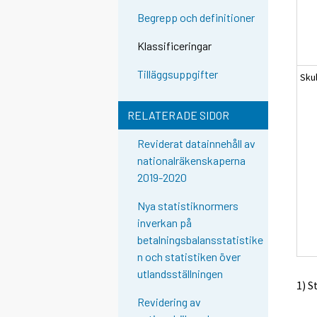
Begrepp och definitioner
Klassificeringar
Tilläggsuppgifter
Sku
RELATERADE SIDOR
Reviderat datainnehåll av
nationalräkenskaperna
2019-2020
Nya statistiknormers
inverkan på
betalningsbalansstatistike
n och statistiken över
utlandsställningen
1) S
Revidering av