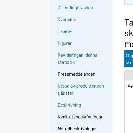
Offentliggöranden
Översikter
Ta
sk
Tabeller
må
Figurer
Revideringar i denna
Öpp
statistik
stö
Pressmeddelanden
Till
Utbud av produkter och
tjänster
Beskrivning
Kvalitetsbeskrivningar
Metodbeskrivningar