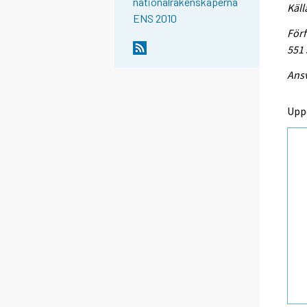
nationalräkenskaperna
Käll
ENS 2010
Förf
551
Ansv
Upp