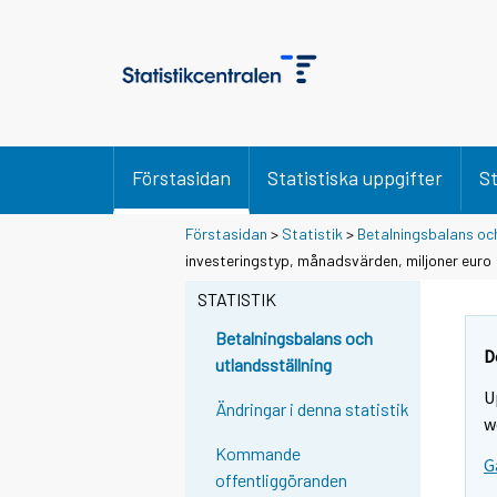
Förstasidan
Statistiska uppgifter
St
Förstasidan
>
Statistik
>
Betalningsbalans och
investeringstyp, månadsvärden, miljoner euro
STATISTIK
Betalningsbalans och
D
utlandsställning
U
Ändringar i denna statistik
w
Kommande
G
offentliggöranden