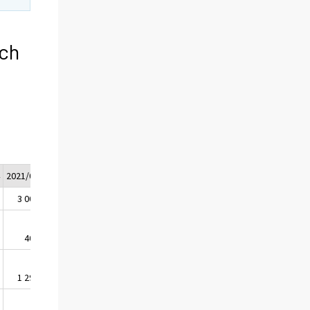
och
4
2021/05
2
3 008
9
402
8
1 291