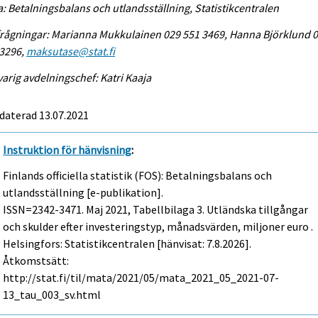
a: Betalningsbalans och utlandsställning, Statistikcentralen
rågningar: Marianna Mukkulainen 029 551 3469, Hanna Björklund 
 3296,
maksutase@stat.fi
arig avdelningschef: Katri Kaaja
daterad 13.07.2021
Instruktion för hänvisning
:
Finlands officiella statistik (FOS): Betalningsbalans och
utlandsställning [e-publikation].
ISSN=2342-3471.
Maj
2021, Tabellbilaga 3. Utländska tillgångar
och skulder efter investeringstyp, månadsvärden, miljoner euro .
Helsingfors: Statistikcentralen [hänvisat: 7.8.2026].
Åtkomstsätt:
http://stat.fi/til/mata/2021/05/mata_2021_05_2021-07-
13_tau_003_sv.html