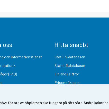
a oss
Hitta snabbt
ng och informationstjänst
StatFin-databasen
 statistik
Statistikdatabaser
rågor (FAQ)
Finland i siffror
a
Prisomräknaren
Kommande publiceringar
Undersökningsmaterial
övs för att webbplatsen ska fungera på rätt sätt. Andra kakor behö