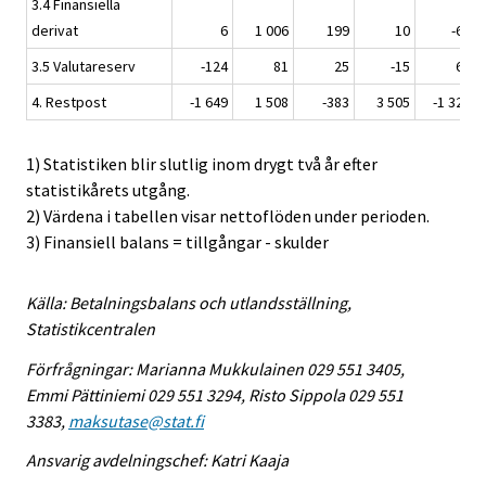
3.4 Finansiella
derivat
6
1 006
199
10
-69
3.5 Valutareserv
-124
81
25
-15
64
4. Restpost
-1 649
1 508
-383
3 505
-1 321
1) Statistiken blir slutlig inom drygt två år efter
statistikårets utgång.
2) Värdena i tabellen visar nettoflöden under perioden.
3) Finansiell balans = tillgångar - skulder
Källa: Betalningsbalans och utlandsställning,
Statistikcentralen
Förfrågningar: Marianna Mukkulainen 029 551 3405,
Emmi Pättiniemi 029 551 3294, Risto Sippola 029 551
3383,
maksutase@stat.fi
Ansvarig avdelningschef: Katri Kaaja