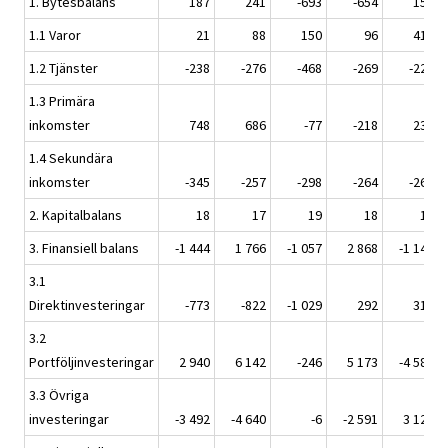
1. Bytesbalans
187
241
-693
-654
154
1.1 Varor
21
88
150
96
410
1.2 Tjänster
-238
-276
-468
-269
-229
1.3 Primära
inkomster
748
686
-77
-218
236
1.4 Sekundära
inkomster
-345
-257
-298
-264
-263
2. Kapitalbalans
18
17
19
18
18
3. Finansiell balans
-1 444
1 766
-1 057
2 868
-1 148
3.1
Direktinvesteringar
-773
-822
-1 029
292
315
3.2
Portföljinvesteringar
2 940
6 142
-246
5 173
-4 580
3.3 Övriga
investeringar
-3 492
-4 640
-6
-2 591
3 121