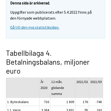
Denna sida är arkiverad.
Uppgifter som publicerats efter 5.4.2022 finns på
den förnyade webbplatsen.
Gå till den nya statistiksidan.
Tabellbilaga 4.
Betalningsbalans, miljoner
euro
År
12 mån.
2021/02
2021/03
2020
glidande
summa
1. Bytesbalans
716
1 809
176
-748
1.1. Varor
3 384
3 631
95
163