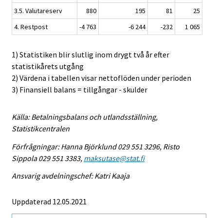
3.5. Valutareserv
880
195
81
25
4. Restpost
-4 763
-6 244
-232
1 065
1) Statistiken blir slutlig inom drygt två år efter
statistikårets utgång
2) Värdena i tabellen visar nettoflöden under perioden
3) Finansiell balans = tillgångar - skulder
Källa: Betalningsbalans och utlandsställning,
Statistikcentralen
Förfrågningar: Hanna Björklund 029 551 3296, Risto
Sippola 029 551 3383,
maksutase@stat.fi
Ansvarig avdelningschef: Katri Kaaja
Uppdaterad 12.05.2021