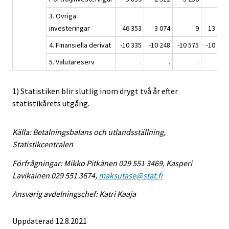
3. Övriga
investeringar
46 353
3 074
9
13 453
4. Finansiella derivat
-10 335
-10 248
-10 575
-10 614
5. Valutareserv
.
.
.
.
1) Statistiken blir slutlig inom drygt två år efter
statistikårets utgång.
Källa: Betalningsbalans och utlandsställning,
Statistikcentralen
Förfrågningar: Mikko Pitkänen 029 551 3469, Kasperi
Lavikainen 029 551 3674,
maksutase@stat.fi
Ansvarig avdelningschef: Katri Kaaja
Uppdaterad 12.8.2021