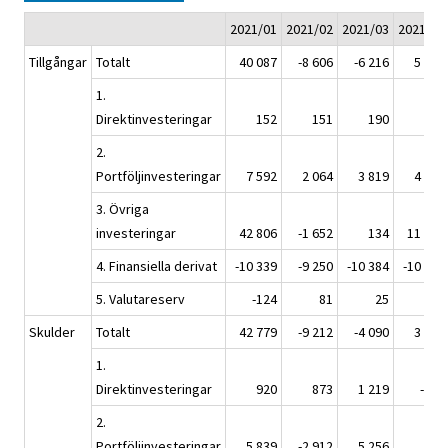
2021/01
2021/02
2021/03
2021/04
Tillgångar
Totalt
40 087
-8 606
-6 216
5 072
1.
Direktinvesteringar
152
151
190
119
2.
Portföljinvesteringar
7 592
2 064
3 819
4 488
3. Övriga
investeringar
42 806
-1 652
134
11 006
4. Finansiella derivat
-10 339
-9 250
-10 384
-10 526
5. Valutareserv
-124
81
25
-15
Skulder
Totalt
42 779
-9 212
-4 090
3 622
1.
Direktinvesteringar
920
873
1 219
-180
2.
Portföljinvesteringar
5 839
-2 912
5 256
962