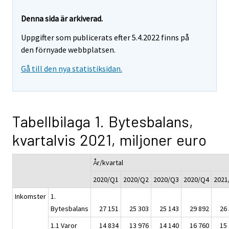
Denna sida är arkiverad.
Uppgifter som publicerats efter 5.4.2022 finns på
den förnyade webbplatsen.
Gå till den nya statistiksidan.
Tabellbilaga 1. Bytesbalans,
kvartalvis 2021, miljoner euro
År/kvartal
2020/Q1
2020/Q2
2020/Q3
2020/Q4
2021
Inkomster
1.
Bytesbalans
27 151
25 303
25 143
29 892
26
1.1 Varor
14 834
13 976
14 140
16 760
15